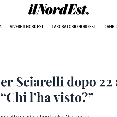
A
VIVERE IL NORD EST
LABORATORIO NORD EST
CAMBIO
Prevalentem
er Sciarelli dopo 22 
“Chi l’ha visto?”
contratto scade a fine luglio. Via anche