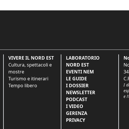
VIVERE IL NORD EST
LABORATORIO
No
Cultura, spettacoli e
NORD EST
No
mostre
EVENTI NEM
34
Turismo e itinerari
LE GUIDE
C.
I d
Tempo libero
I DOSSIER
es
NEWSLETTER
e l
PODCAST
I VIDEO
GERENZA
PRIVACY