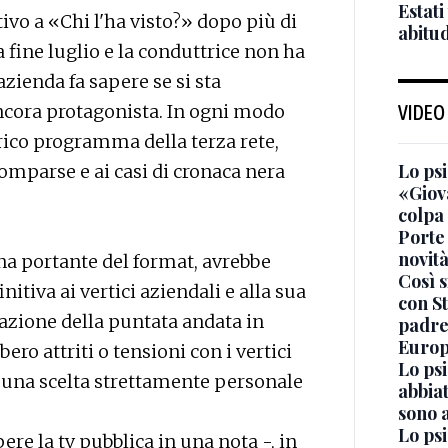
Estati
tivo a «Chi l'ha visto?» dopo più di
abitud
a fine luglio e la conduttrice non ha
azienda fa sapere se si sta
ncora protagonista. In ogni modo
VIDEO
rico programma della terza rete,
Lo ps
comparse e ai casi di cronaca nera
«Giova
colpa
Porte 
novit
nna portante del format, avrebbe
Così s
itiva ai vertici aziendali e alla sua
con S
azione della puntata andata in
padre-
Euro
ero attriti o tensioni con i vertici
Lo psi
i una scelta strettamente personale
abbiat
sono a
Lo psi
pere la tv pubblica in una nota -, in