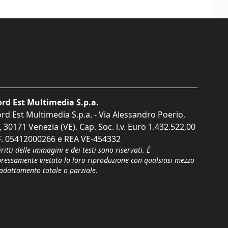
rd Est Multimedia S.p.a.
rd Est Multimedia S.p.a. - Via Alessandro Poerio,
, 30171 Venezia (VE). Cap. Soc. i.v. Euro 1.432.522,00
F. 05412000266 e REA VE-454332
iritti delle immagini e dei testi sono riservati. È
pressamente vietata la loro riproduzione con qualsiasi mezzo
'adattamento totale o parziale.