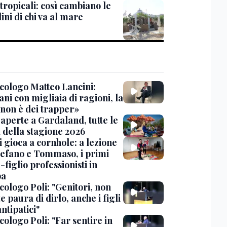
 tropicali: così cambiano le
ini di chi va al mare
icologo Matteo Lancini:
ni con migliaia di ragioni, la
 non è dei trapper»
aperte a Gardaland, tutte le
à della stagione 2026
i gioca a cornhole: a lezione
tefano e Tommaso, i primi
figlio professionisti in
pa
cologo Poli: "Genitori, non
e paura di dirlo, anche i figli
ntipatici"
cologo Poli: "Far sentire in