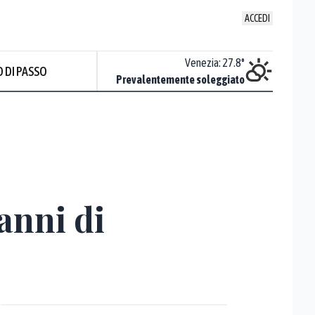
ACCEDI
Udine
:
28.2
°
Venezia
:
27.8
°
 DI PASSO
ente soleggiato
Prevalentemente soleggiato
anni di