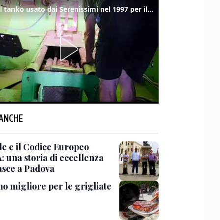
Ecco il tanko usato dai Serenissimi nel 1997 per il blitz a San Marco
 ANCHE
e e il Codice Europeo
A: una storia di eccellenza
asce a Padova
no migliore per le grigliate