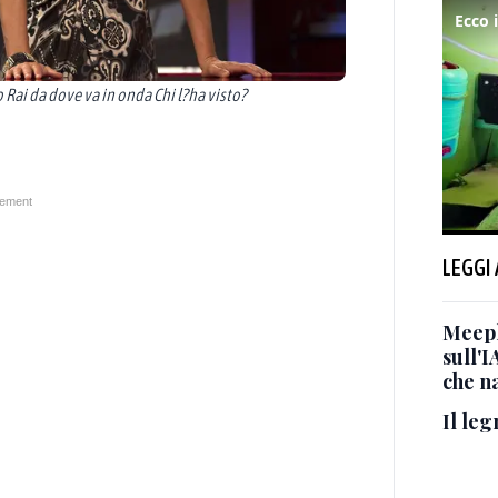
o Rai da dove va in onda Chi l?ha visto?
LEGGI
Meepl
sull'I
che n
Il leg