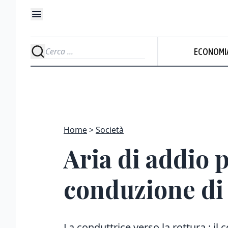
ECONOMI
Home
Società
Aria di addio p
conduzione di 
La conduttrice verso la rottura : il 