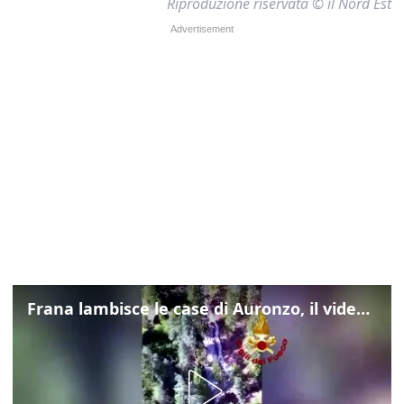
Riproduzione riservata © il Nord Est
Frana lambisce le case di Auronzo, il video dall'elicottero dei vigili del fuoco