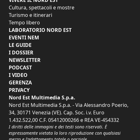
Cultura, spettacoli e mostre
Turismo e itinerari
Tempo libero
LABORATORIO NORD EST
EVENTI NEM
LE GUIDE
I DOSSIER
NEWSLETTER
PODCAST
I VIDEO
GERENZA
PRIVACY
Nord Est Multimedia S.p.a.
Nord Est Multimedia S.p.a. - Via Alessandro Poerio,
34, 30171 Venezia (VE). Cap. Soc. i.v. Euro
1.432.522,00 C.F. 05412000266 e REA VE-454332
I diritti delle immagini e dei testi sono riservati. È
espressamente vietata la loro riproduzione con qualsiasi
mezzo e l'adattamento totale o parziale.