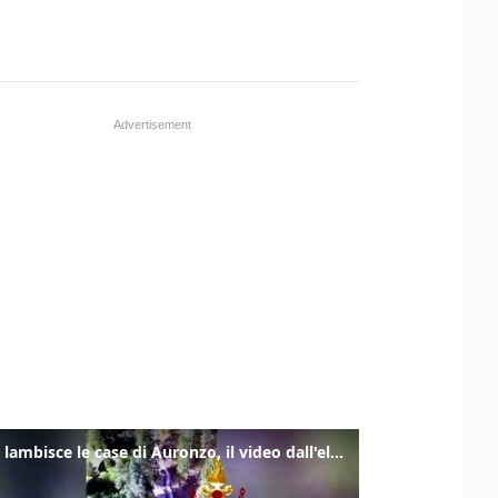
Frana lambisce le case di Auronzo, il video dall'elicottero dei vigili del fuoco