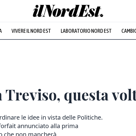
A
VIVERE IL NORD EST
LABORATORIO NORD EST
CAMBIO
Prevalentem
a Treviso, questa volt
dinare le idee in vista delle Politiche.
forfait annunciato alla prima
tto che non mancherà