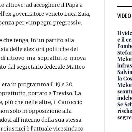
 altrove: ad accogliere il Papa a
ell’ex governatore veneto Luca Zaia,
VIDEO
assenza per «impegni pregressi».
Il vi
e il c
e che tenga, in un partito alla
l'omb
sta delle elezioni politiche del
Stefan
di ritrovo, ma, soprattutto, nuova
Melon
infras
zato dal segretario federale Matteo
Salvi
la Cos
– era in programma il 19 e 20
Melon
scont
soprattutto, portato a Treviso. La
indeb
e, più che nelle altre, il Carroccio
Se Sc
rischi
non solo in opposizione alla
segre
si all’interno della sua stessa
r riuscirci è l’attuale vicesindaco