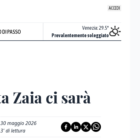
ACCEDI
Udine
:
30.9
°
Venezia
:
29.5
°
 DI PASSO
ente soleggiato
Prevalentemente soleggiato
Prev
a Zaia ci sarà
30 maggio 2026
3
' di lettura