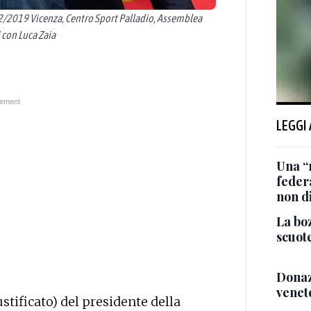
019 Vicenza, Centro Sport Palladio, Assemblea
 con Luca Zaia
LEGGI
Una “
federa
non d
La boz
scuot
Donazz
venet
ustificato) del presidente della