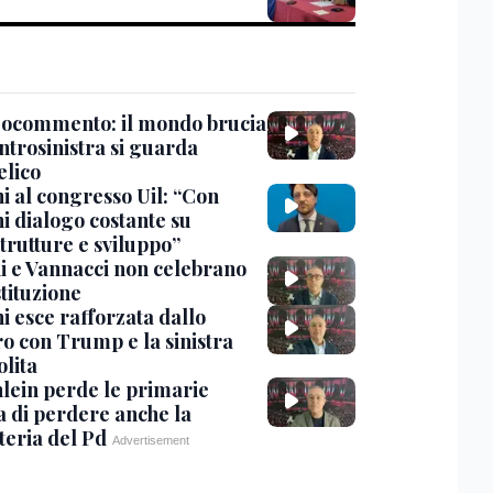
deocommento: il mondo brucia
entrosinistra si guarda
elico
i al congresso Uil: “Con
i dialogo costante su
trutture e sviluppo”
ni e Vannacci non celebrano
tituzione
i esce rafforzata dallo
ro con Trump e la sinistra
olita
hlein perde le primarie
a di perdere anche la
teria del Pd