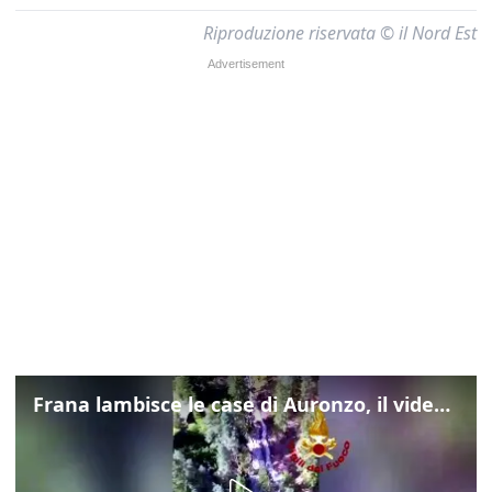
Riproduzione riservata © il Nord Est
Frana lambisce le case di Auronzo, il video dall'elicottero dei vigili del fuoco