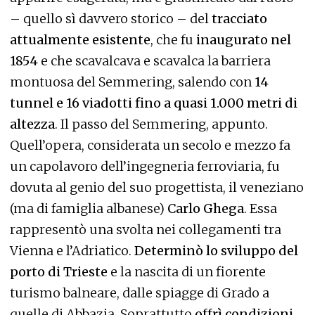
– quello sì davvero storico – del
tracciato
attualmente esistente
, che fu
inaugurato nel
1854
e che scavalcava e scavalca la barriera
montuosa del Semmering, salendo con
14
tunnel e 16 viadotti fino a quasi 1.000 metri di
altezza
. Il passo del Semmering, appunto.
Quell’opera, considerata un secolo e mezzo fa
un capolavoro dell’ingegneria ferroviaria, fu
dovuta al genio del suo progettista, il veneziano
(ma di famiglia albanese)
Carlo Ghega
. Essa
rappresentò una svolta nei collegamenti tra
Vienna e l’Adriatico.
Determinò lo sviluppo del
porto di Trieste
e la nascita di un fiorente
turismo balneare, dalle spiagge di Grado a
quelle di Abbazia. Soprattutto
offrì condizioni