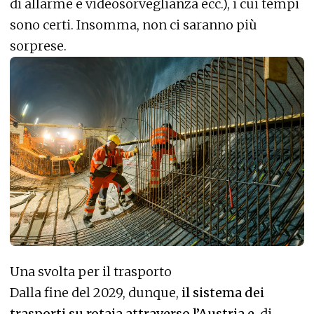
di allarme e videosorveglianza ecc.), i cui tempi
sono certi. Insomma, non ci saranno più
sorprese.
Una svolta per il trasporto
Dalla fine del 2029, dunque,
il sistema dei
trasporti su rotaia attraverso l’Austria e
, di