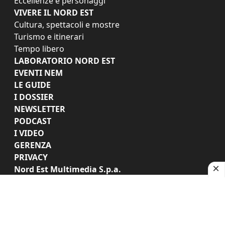
Eccellenze e personaggi
VIVERE IL NORD EST
Cultura, spettacoli e mostre
Turismo e itinerari
Tempo libero
LABORATORIO NORD EST
EVENTI NEM
LE GUIDE
I DOSSIER
NEWSLETTER
PODCAST
I VIDEO
GERENZA
PRIVACY
Nord Est Multimedia S.p.a.
Nord Est Multimedia S.p.a. - Via Alessandro Poerio,
34, 30171 Venezia (VE). Cap. Soc. i.v. Euro
1.432.522,00 C.F. 05412000266 e REA VE-454332
I diritti delle immagini e dei testi sono riservati. È