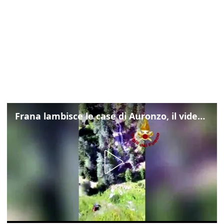
Frana lambisce le case di Auronzo, il video dall'elicottero dei vigili del fuoco