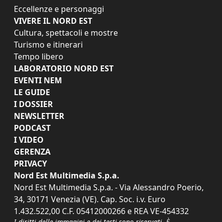
Eccellenze e personaggi
VIVERE IL NORD EST
Cultura, spettacoli e mostre
Turismo e itinerari
Tempo libero
LABORATORIO NORD EST
EVENTI NEM
LE GUIDE
I DOSSIER
NEWSLETTER
PODCAST
I VIDEO
GERENZA
PRIVACY
Nord Est Multimedia S.p.a.
Nord Est Multimedia S.p.a. - Via Alessandro Poerio,
34, 30171 Venezia (VE). Cap. Soc. i.v. Euro
1.432.522,00 C.F. 05412000266 e REA VE-454332
I diritti delle immagini e dei testi sono riservati. È