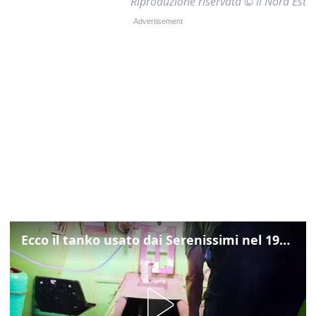
Riproduzione riservata © il Nord Est
Ecco il tanko usato dai Serenissimi nel 1997 per il blitz a San Marco