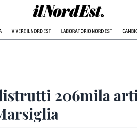
A
VIVERE IL NORD EST
LABORATORIO NORD EST
CAMBIO
istrutti 206mila art
Marsiglia