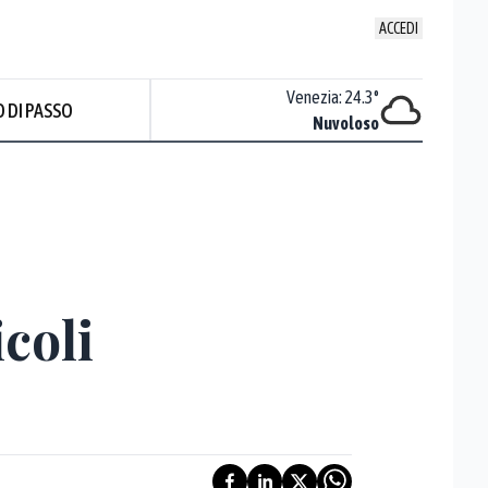
ACCEDI
Udine
:
22.6
°
Venezia
:
24.3
°
 DI PASSO
Nuvoloso
Nuvoloso
icoli