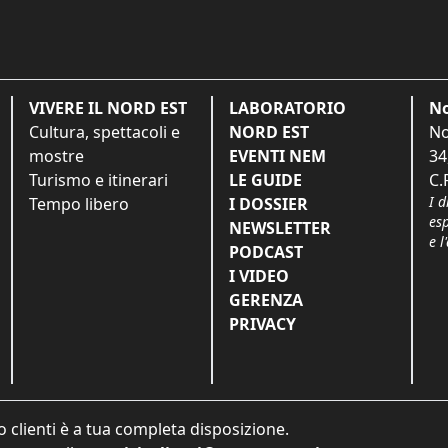
VIVERE IL NORD EST
LABORATORIO
No
Cultura, spettacoli e
NORD EST
No
mostre
EVENTI NEM
34
Turismo e itinerari
LE GUIDE
C.
I d
Tempo libero
I DOSSIER
es
NEWSLETTER
e l
PODCAST
I VIDEO
GERENZA
PRIVACY
o clienti è a tua completa disposizione.