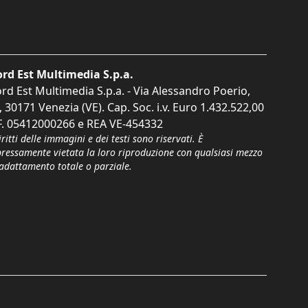
rd Est Multimedia S.p.a.
rd Est Multimedia S.p.a. - Via Alessandro Poerio,
, 30171 Venezia (VE). Cap. Soc. i.v. Euro 1.432.522,00
F. 05412000266 e REA VE-454332
iritti delle immagini e dei testi sono riservati. È
pressamente vietata la loro riproduzione con qualsiasi mezzo
'adattamento totale o parziale.