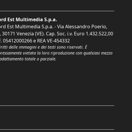
rd Est Multimedia S.p.a.
rd Est Multimedia S.p.a. - Via Alessandro Poerio,
, 30171 Venezia (VE). Cap. Soc. i.v. Euro 1.432.522,00
F. 05412000266 e REA VE-454332
iritti delle immagini e dei testi sono riservati. È
pressamente vietata la loro riproduzione con qualsiasi mezzo
'adattamento totale o parziale.