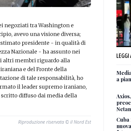
ei negoziati tra Washington e
ipio, avevo una visione diversa;
 stimato presidente - in qualità di
ezza Nazionale - ha assunto nei
LEGGI
i altri membri riguardo alla
 iraniana e del Fronte della
Media
ttazione di tale responsabilità, ho
a pian
fermato il leader supremo iraniano,
critto diffuso dai media della
Axios
preoc
Neta
Cuba 
Riproduzione riservata © il Nord Est
nuova