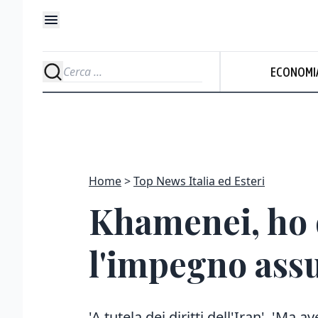
ECONOMI
Home
Top News Italia ed Esteri
Khamenei, ho 
l'impegno ass
'A tutela dei diritti dell'Iran'. 'Ma 