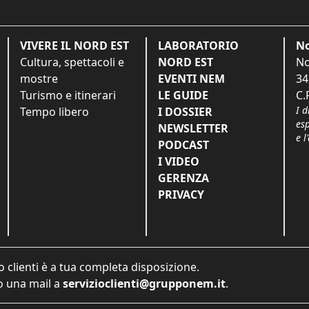
VIVERE IL NORD EST
LABORATORIO
No
Cultura, spettacoli e
NORD EST
No
mostre
EVENTI NEM
34
Turismo e itinerari
LE GUIDE
C.
I d
Tempo libero
I DOSSIER
es
NEWSLETTER
e l
PODCAST
I VIDEO
GERENZA
PRIVACY
o clienti è a tua completa disposizione.
 una mail a
servizioclienti@grupponem.it
.