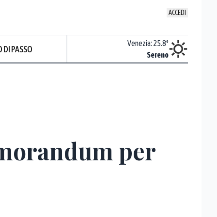
ACCEDI
Udine
:
21.5
°
Venezia
:
25.8
°
 DI PASSO
ente soleggiato
Sereno
memorandum per