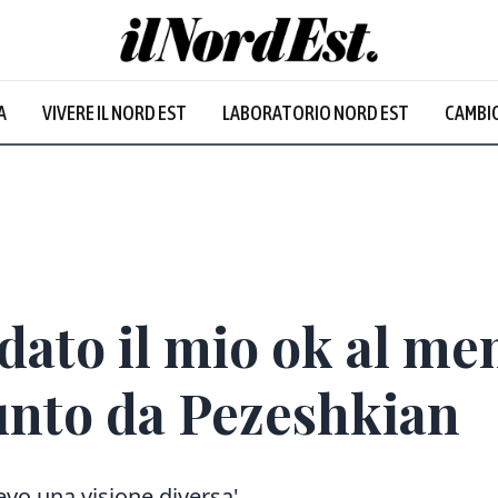
A
VIVERE IL NORD EST
LABORATORIO NORD EST
CAMBIO
Prevalentem
dato il mio ok al 
unto da Pezeshkian
avevo una visione diversa'