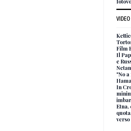
fotovo
VIDEO
Kettic
Torto
Film F
Il Pap
e Russ
Netan
"No a 
Hama
In Cro
minimi
imbar
Etna, 
quota
verso