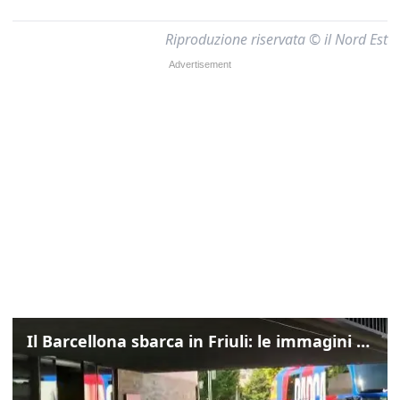
Riproduzione riservata © il Nord Est
Il Barcellona sbarca in Friuli: le immagini dell'arrivo in albergo