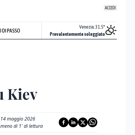
ACCEDI
Udine
:
33.4
°
Venezia
:
31.5
°
 DI PASSO
Sereno
Prevalentemente soleggiato
u Kiev
14 maggio 2026
meno di 1' di lettura