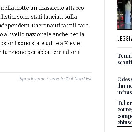
nella notte un massiccio attacco
listici sono stati lanciati sulla
 Independent. L'aeronautica militare
 a livello nazionale anche per la
LEGGI
sioni sono state udite a Kiev e i
n funzione per abbattere i droni
Tenni
sconf
Riproduzione riservata © il Nord Est
Odessa
danneg
infra
Teher
corre
compo
chiuso