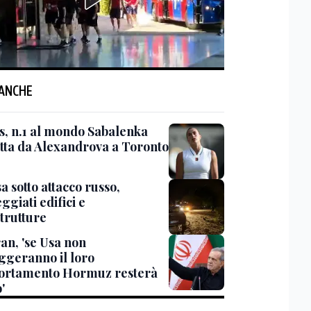
 ANCHE
s, n.1 al mondo Sabalenka
itta da Alexandrova a Toronto
 sotto attacco russo,
giati edifici e
strutture
an, 'se Usa non
ggeranno il loro
rtamento Hormuz resterà
'