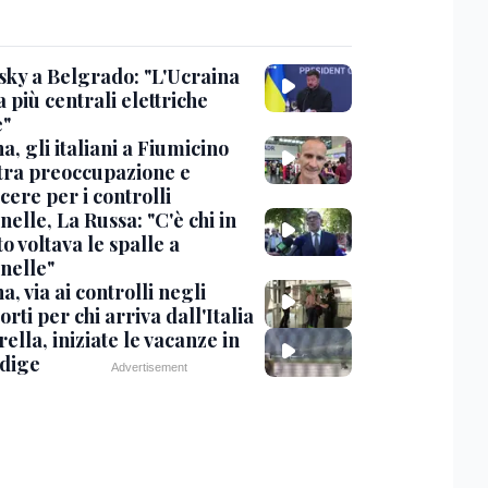
sky a Belgrado: "L'Ucraina
 più centrali elettriche
e"
, gli italiani a Fiumicino
 tra preoccupazione e
cere per i controlli
elle, La Russa: "C'è chi in
o voltava le spalle a
nelle"
, via ai controlli negli
rti per chi arriva dall'Italia
ella, iniziate le vacanze in
Adige