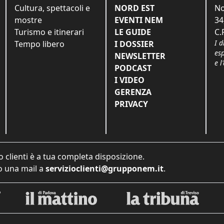
Cultura, spettacoli e
NORD EST
No
mostre
EVENTI NEM
34
Turismo e itinerari
LE GUIDE
C.
I d
Tempo libero
I DOSSIER
es
NEWSLETTER
e l
PODCAST
I VIDEO
GERENZA
PRIVACY
o clienti è a tua completa disposizione.
 una mail a
servizioclienti@grupponem.it
.