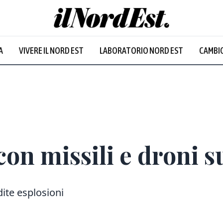
A
VIVERE IL NORD EST
LABORATORIO NORD EST
CAMBIO
con missili e droni s
dite esplosioni