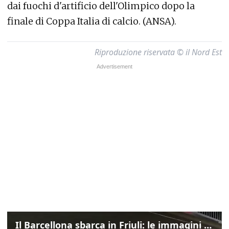
dai fuochi d'artificio dell'Olimpico dopo la
finale di Coppa Italia di calcio. (ANSA).
Riproduzione riservata © il Nord Est
Il Barcellona sbarca in Friuli: le immagini dell'arrivo in albergo