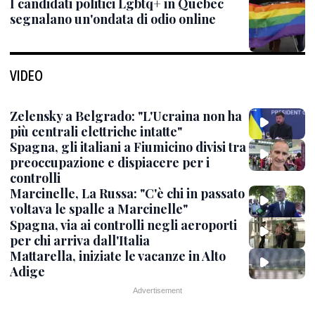
I candidati politici Lgbtq+ in Quebec
segnalano un'ondata di odio online
VIDEO
Zelensky a Belgrado: "L'Ucraina non ha
più centrali elettriche intatte"
Spagna, gli italiani a Fiumicino divisi tra
preoccupazione e dispiacere per i
controlli
Marcinelle, La Russa: "C'è chi in passato
voltava le spalle a Marcinelle"
Spagna, via ai controlli negli aeroporti
per chi arriva dall'Italia
Mattarella, iniziate le vacanze in Alto
Adige