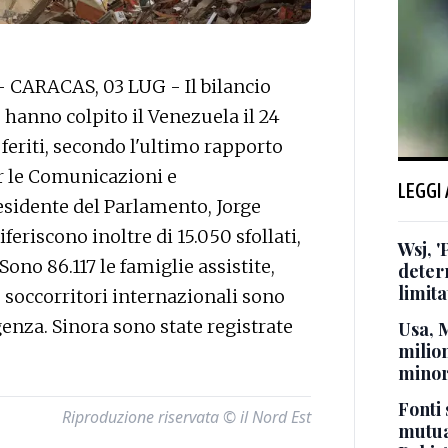
 - CARACAS, 03 LUG - Il bilancio
 hanno colpito il Venezuela il 24
 feriti, secondo l'ultimo rapporto
r le Comunicazioni e
LEGGI
esidente del Parlamento, Jorge
eriscono inoltre di 15.050 sfollati,
Wsj, '
 Sono 86.117 le famiglie assistite,
deter
limita
 soccorritori internazionali sono
nza. Sinora sono state registrate
Usa, 
milion
minor
Fonti 
Riproduzione riservata © il Nord Est
mutua