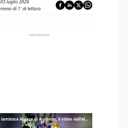
03 luglio 2026
meno di 1' di lettura
Frana lambisce le case di Auronzo, il video dall'elicottero dei vigili del fuoco