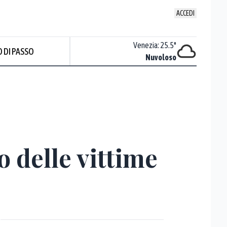
ACCEDI
Udine
:
24.5
°
Venezia
:
25.5
°
 DI PASSO
Nuvoloso
Nuvoloso
Prev
o delle vittime