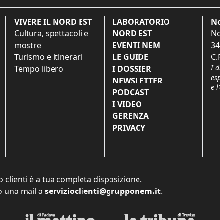
VIVERE IL NORD EST
LABORATORIO
No
Cultura, spettacoli e
NORD EST
No
mostre
EVENTI NEM
34
Turismo e itinerari
LE GUIDE
C.
I d
Tempo libero
I DOSSIER
es
NEWSLETTER
e l
PODCAST
I VIDEO
GERENZA
PRIVACY
o clienti è a tua completa disposizione.
 una mail a
servizioclienti@grupponem.it
.