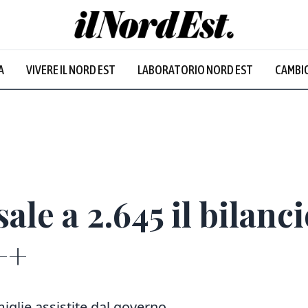
A
VIVERE IL NORD EST
LABORATORIO NORD EST
CAMBIO
ale a 2.645 il bilanci
++
miglie assistite dal governo