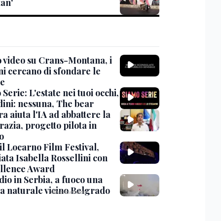
tan'
 video su Crans-Montana, i
ni cercano di sfondare le
te
Serie: L'estate nei tuoi occhi,
dini: nessuna, The bear
ra aiuta l'IA ad abbattere la
azia, progetto pilota in
o
 il Locarno Film Festival,
ata Isabella Rossellini con
ellence Award
io in Serbia, a fuoco una
va naturale vicino Belgrado