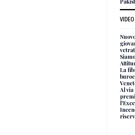
Pakis
VIDEO
Nuovo
giova
vetra
Siamo 
Attitu
La fib
burocr
Venet
Al via
premi
l'Exc
Incend
riser