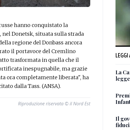
russe hanno conquistato la
 nel Donetsk, situata sulla strada
 della regione del Donbass ancora
iarato il portavoce del Cremlino
LEGGI
atto trasformata in quella che il
ortificata inespugnabile, ma grazie
La Ca
tata ora completamente liberata", ha
legge 
itato dalla Tass. (ANSA).
Premi
Infant
Riproduzione riservata © il Nord Est
Il go
fiduci