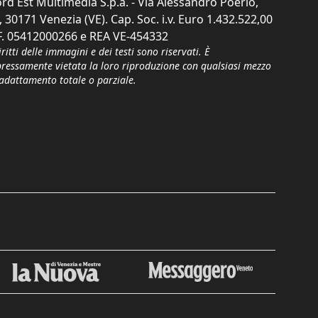
rd Est Multimedia S.p.a. - Via Alessandro Poerio,
, 30171 Venezia (VE). Cap. Soc. i.v. Euro 1.432.522,00
F. 05412000266 e REA VE-454332
iritti delle immagini e dei testi sono riservati. È
pressamente vietata la loro riproduzione con qualsiasi mezzo
'adattamento totale o parziale.