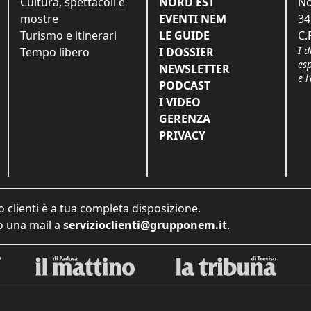
Cultura, spettacoli e
NORD EST
No
mostre
EVENTI NEM
34
Turismo e itinerari
LE GUIDE
C.
I d
Tempo libero
I DOSSIER
es
NEWSLETTER
e l
PODCAST
I VIDEO
GERENZA
PRIVACY
o clienti è a tua completa disposizione.
 una mail a
servizioclienti@grupponem.it
.