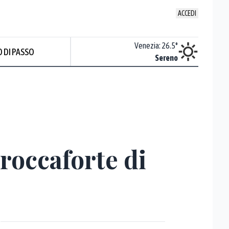
ACCEDI
Udine
:
25
°
Venezia
:
26.5
°
 DI PASSO
Sereno
Sereno
roccaforte di