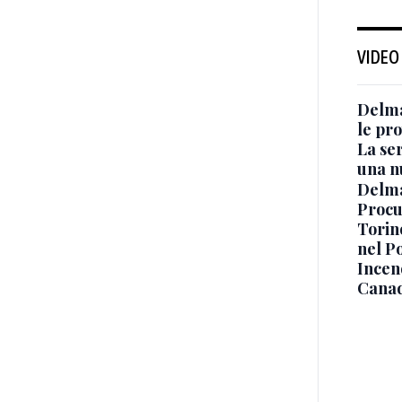
VIDEO
Delma
le pro
La ser
una n
Delma
Procur
Torino
nel P
Incend
Canad