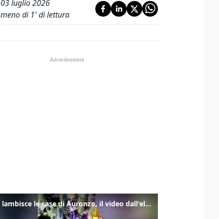
03 luglio 2026
meno di 1' di lettura
Frana lambisce le case di Auronzo, il video dall'elicottero dei vigili del fuoco