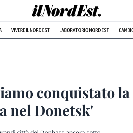
A
VIVERE IL NORD EST
LABORATORIO NORD EST
CAMBIO
iamo conquistato la 
a nel Donetsk'
grandi città del Donbass ancora sotto