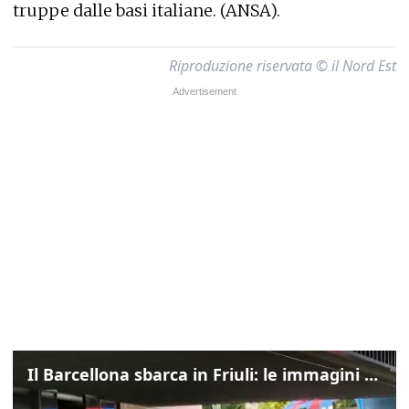
truppe dalle basi italiane. (ANSA).
Riproduzione riservata © il Nord Est
Il Barcellona sbarca in Friuli: le immagini dell'arrivo in albergo