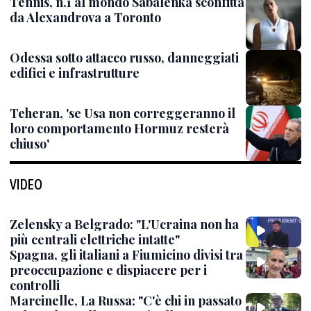
Tennis, n.1 al mondo Sabalenka sconfitta
da Alexandrova a Toronto
Odessa sotto attacco russo, danneggiati
edifici e infrastrutture
Teheran, 'se Usa non correggeranno il
loro comportamento Hormuz resterà
chiuso'
VIDEO
Zelensky a Belgrado: "L'Ucraina non ha
più centrali elettriche intatte"
Spagna, gli italiani a Fiumicino divisi tra
preoccupazione e dispiacere per i
controlli
Marcinelle, La Russa: "C'è chi in passato