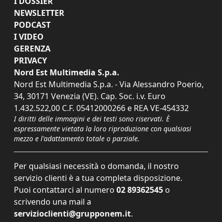
I DOSSIER
NEWSLETTER
PODCAST
I VIDEO
GERENZA
PRIVACY
Nord Est Multimedia S.p.a.
Nord Est Multimedia S.p.a. - Via Alessandro Poerio,
34, 30171 Venezia (VE). Cap. Soc. i.v. Euro
1.432.522,00 C.F. 05412000266 e REA VE-454332
I diritti delle immagini e dei testi sono riservati. È
espressamente vietata la loro riproduzione con qualsiasi
mezzo e l'adattamento totale o parziale.
Per qualsiasi necessità o domanda, il nostro
servizio clienti è a tua completa disposizione.
Puoi contattarci al numero
02 89362545
o
scrivendo una mail a
servizioclienti@grupponem.it
.