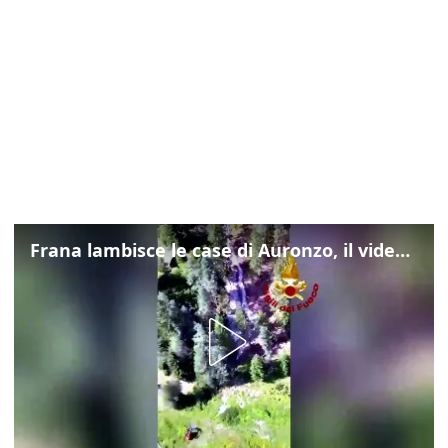
Frana lambisce le case di Auronzo, il video dall'elicottero dei vigili del fuoco