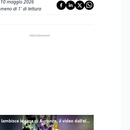
10 maggio 2026
meno di 1' di lettura
Frana lambisce le case di Auronzo, il video dall'elicottero dei vigili del fuoco