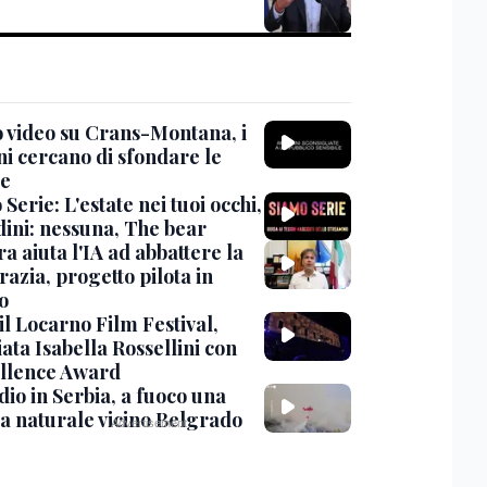
 video su Crans-Montana, i
ni cercano di sfondare le
te
Serie: L'estate nei tuoi occhi,
dini: nessuna, The bear
ra aiuta l'IA ad abbattere la
azia, progetto pilota in
o
 il Locarno Film Festival,
ata Isabella Rossellini con
ellence Award
io in Serbia, a fuoco una
va naturale vicino Belgrado