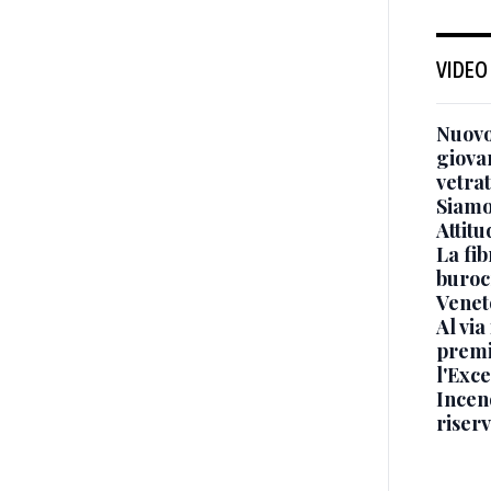
VIDEO
Nuovo
giova
vetra
Siamo 
Attitu
La fib
burocr
Venet
Al via
premi
l'Exc
Incend
riser