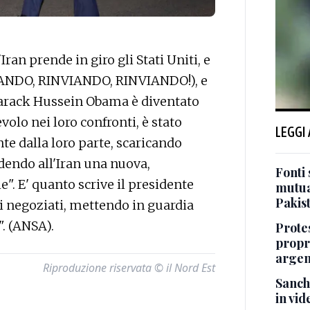
n prende in giro gli Stati Uniti, e
VIANDO, RINVIANDO, RINVIANDO!), e
Barack Hussein Obama è diventato
volo nei loro confronti, è stato
LEGGI
te dalla loro parte, scaricando
cedendo all'Iran una nuova,
Fonti 
". E' quanto scrive il presidente
mutua
Pakis
 negoziati, mettendo in guardia
". (ANSA).
Protes
propr
argen
Riproduzione riservata © il Nord Est
Sanch
in vid