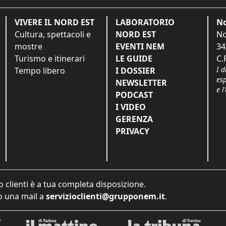
VIVERE IL NORD EST
LABORATORIO
No
Cultura, spettacoli e
NORD EST
No
mostre
EVENTI NEM
34
Turismo e itinerari
LE GUIDE
C.
I d
Tempo libero
I DOSSIER
es
NEWSLETTER
e l
PODCAST
I VIDEO
GERENZA
PRIVACY
o clienti è a tua completa disposizione.
 una mail a
servizioclienti@grupponem.it
.