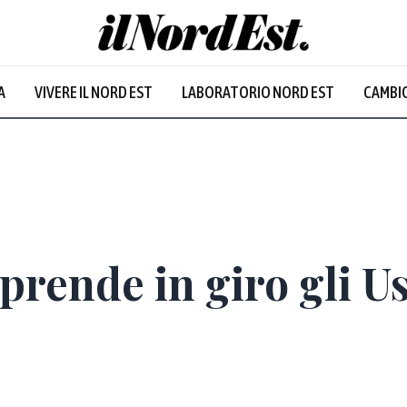
A
VIVERE IL NORD EST
LABORATORIO NORD EST
CAMBIO
Prevalentem
 prende in giro gli U