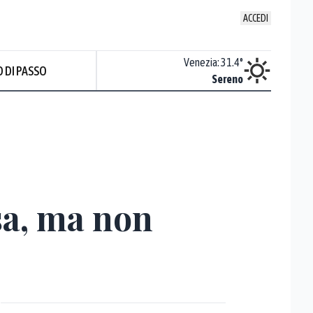
ACCEDI
Udine
:
32.8
°
Venezia
:
31.4
°
 DI PASSO
ente soleggiato
Sereno
sa, ma non