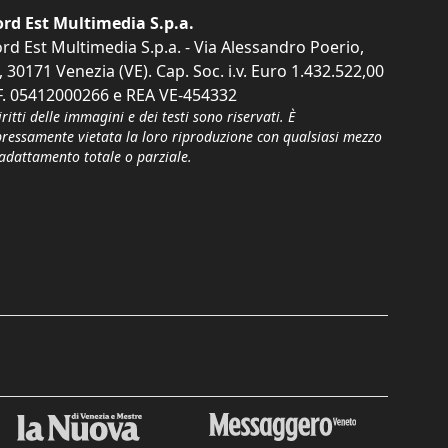
rd Est Multimedia S.p.a.
rd Est Multimedia S.p.a. - Via Alessandro Poerio,
, 30171 Venezia (VE). Cap. Soc. i.v. Euro 1.432.522,00
F. 05412000266 e REA VE-454332
iritti delle immagini e dei testi sono riservati. È
pressamente vietata la loro riproduzione con qualsiasi mezzo
'adattamento totale o parziale.