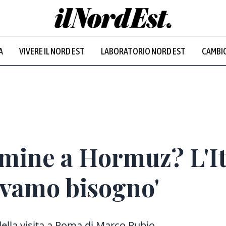
A
VIVERE IL NORD EST
LABORATORIO NORD EST
CAMBIO
mine a Hormuz? L'Ita
vamo bisogno'
 della visita a Roma di Marco Rubio