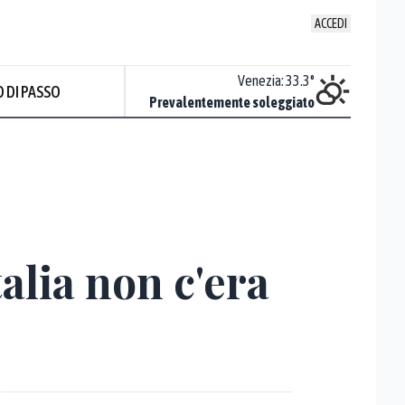
ACCEDI
Udine
:
33.8
°
Venezia
:
33.3
°
 DI PASSO
Nuvoloso
Prevalentemente soleggiato
Prev
lia non c'era