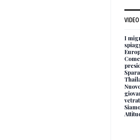
VIDEO
I mig
spiag
Europ
Come 
presi
Sparat
Thaila
Nuovo
giova
vetra
Siamo 
Attitu