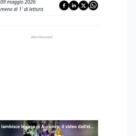
09 maggio 2026
meno di 1' di lettura
Frana lambisce le case di Auronzo, il video dall'elicottero dei vigili del fuoco