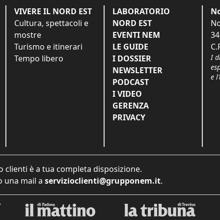
VIVERE IL NORD EST
LABORATORIO
No
Cultura, spettacoli e
NORD EST
No
mostre
EVENTI NEM
34
Turismo e itinerari
LE GUIDE
C.
I d
Tempo libero
I DOSSIER
es
NEWSLETTER
e l
PODCAST
I VIDEO
GERENZA
PRIVACY
o clienti è a tua completa disposizione.
 una mail a
servizioclienti@grupponem.it
.