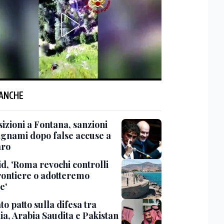
 ANCHE
izioni a Fontana, sanzioni
ignami dopo false accuse a
aro
d, 'Roma revochi controlli
frontiere o adotteremo
e'
o patto sulla difesa tra
ia, Arabia Saudita e Pakistan