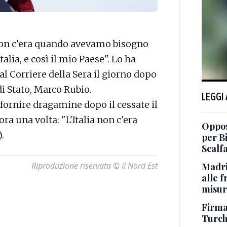
non c'era quando avevamo bisogno
Italia, e così il mio Paese". Lo ha
l Corriere della Sera il giorno dopo
di Stato, Marco Rubio.
LEGGI
 fornire dragamine dopo il cessate il
a una volta: "L'Italia non c'era
Oppos
.
per B
Scalf
Riproduzione riservata © il Nord Est
Madri
alle 
misur
Firmat
Turch