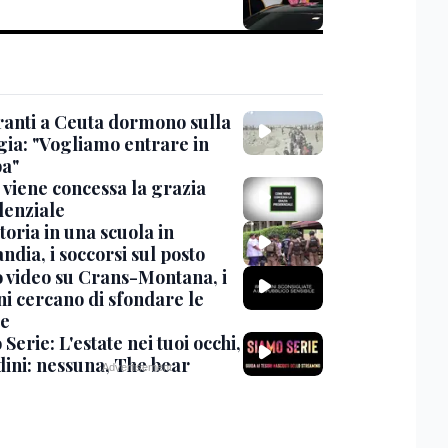
ranti a Ceuta dormono sulla
gia: "Vogliamo entrare in
a"
viene concessa la grazia
denziale
oria in una scuola in
ndia, i soccorsi sul posto
 video su Crans-Montana, i
ni cercano di sfondare le
te
Serie: L'estate nei tuoi occhi,
dini: nessuna, The bear