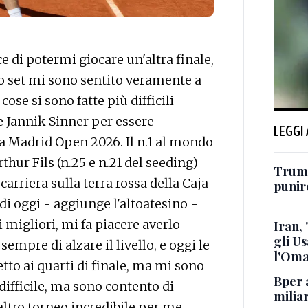
 di potermi giocare un'altra finale,
mo set mi sono sentito veramente a
ose si sono fatte più difficili
ce Jannik Sinner per essere
LEGGI
ua Madrid Open 2026. Il n.1 al mondo
thur Fils (n.25 e n.21 del seeding)
Trump
arriera sulla terra rossa della Caja
punire
di oggi - aggiunge l'altoatesino -
 migliori, mi fa piacere averlo
Iran,
gli U
sempre di alzare il livello, e oggi le
l'Oma
tto ai quarti di finale, ma mi sono
Bper a
ifficile, ma sono contento di
miliar
altro torneo incredibile per me,