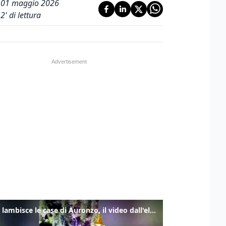
01 maggio 2026
2
' di lettura
Frana lambisce le case di Auronzo, il video dall'elicottero dei vigili del fuoco