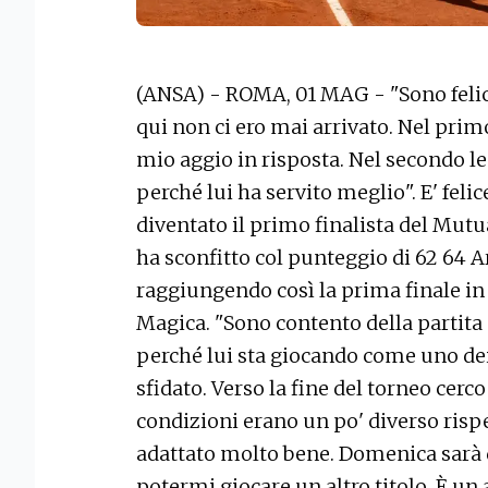
(ANSA) - ROMA, 01 MAG - "Sono felice
qui non ci ero mai arrivato. Nel pri
mio aggio in risposta. Nel secondo le c
perché lui ha servito meglio". E' feli
diventato il primo finalista del Mut
ha sconfitto col punteggio di 62 64 Ar
raggiungendo così la prima finale in c
Magica. "Sono contento della partita 
perché lui sta giocando come uno dei
sfidato. Verso la fine del torneo cerco 
condizioni erano un po' diverso rispe
adattato molto bene. Domenica sarà d
potermi giocare un altro titolo. È un 