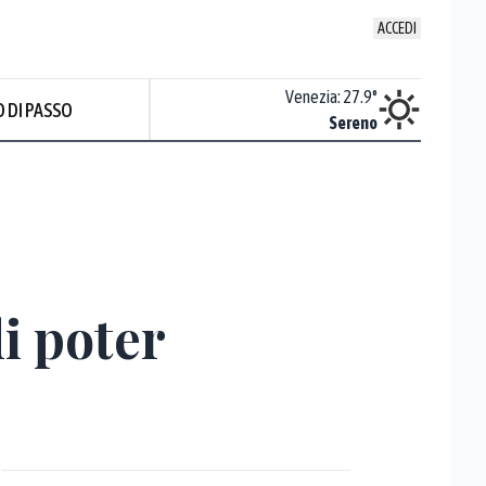
ACCEDI
Udine
:
28
°
Venezia
:
27.9
°
 DI PASSO
ente soleggiato
Sereno
i poter