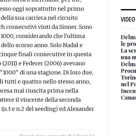
resso oggi soprattutto nel primo
della sua carriera nel circuito
VIDEO
ch consecutivi vinti da Sinner. Sono
 1000, considerando che l'ultima
Delma
le pro
 dello scorso anno. Solo Nadal e
La ser
inque finali consecutive in questa
una n
lo (2011) e Federer (2006) avevano
Delma
Procur
 "1000" di una stagione. Di loro due,
Torino
i tutti e quattro nello stesso anno,
nel P
Incend
resa mai riuscita prima nella
Canad
attere il vincente della seconda
(n.3 e n.2 del seeding) ed Alexander