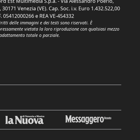
rd Est Multimedia S.p.a. - Via Alessandro Poerio,
, 30171 Venezia (VE). Cap. Soc. i.v. Euro 1.432.522,00
F. 05412000266 e REA VE-454332
iritti delle immagini e dei testi sono riservati. È
pressamente vietata la loro riproduzione con qualsiasi mezzo
'adattamento totale o parziale.