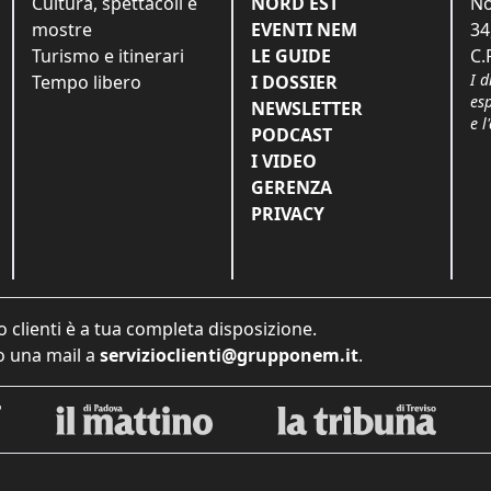
Cultura, spettacoli e
NORD EST
No
mostre
EVENTI NEM
34
Turismo e itinerari
LE GUIDE
C.
I d
Tempo libero
I DOSSIER
es
NEWSLETTER
e l
PODCAST
I VIDEO
GERENZA
PRIVACY
o clienti è a tua completa disposizione.
 una mail a
servizioclienti@grupponem.it
.