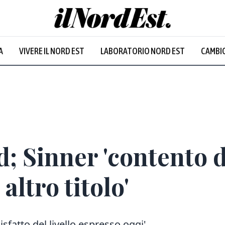
A
VIVERE IL NORD EST
LABORATORIO NORD EST
CAMBIO
Prevalentem
; Sinner 'contento d
altro titolo'
sfatto del livello espresso oggi'