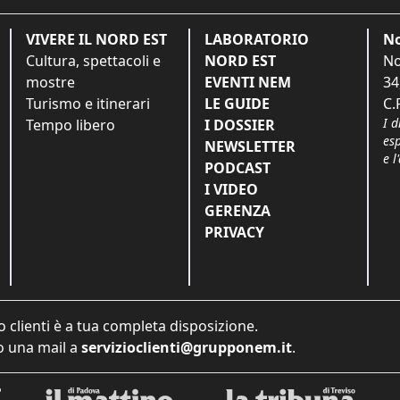
VIVERE IL NORD EST
LABORATORIO
No
Cultura, spettacoli e
NORD EST
No
mostre
EVENTI NEM
34
Turismo e itinerari
LE GUIDE
C.
I d
Tempo libero
I DOSSIER
es
NEWSLETTER
e l
PODCAST
I VIDEO
GERENZA
PRIVACY
o clienti è a tua completa disposizione.
 una mail a
servizioclienti@grupponem.it
.