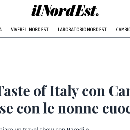
A
VIVERE IL NORD EST
LABORATORIO NORD EST
CAMBIO
Prevalentem
Taste of Italy con C
se con le nonne cuo
chiaro un travel show con Parodi e