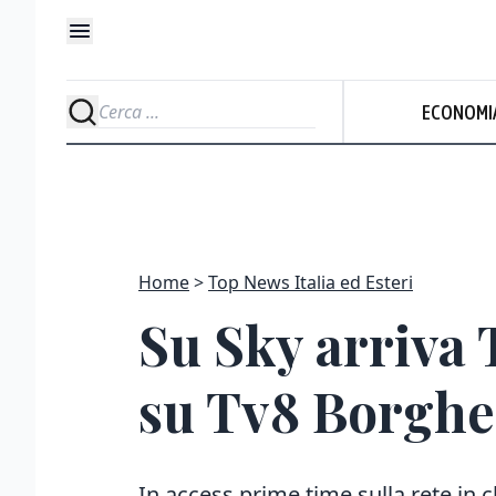
ECONOMI
Home
Top News Italia ed Esteri
Su Sky arriva 
su Tv8 Borghe
In access prime time sulla rete in 