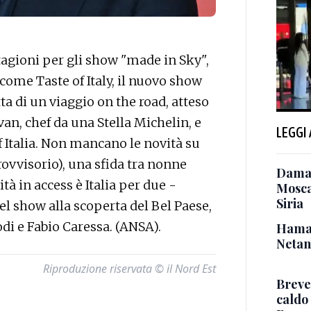
gioni per gli show "made in Sky",
 come Taste of Italy, il nuovo show
a di un viaggio on the road, atteso
an, chef da una Stella Michelin, e
LEGGI
 Italia. Non mancano le novità su
vvisorio), una sfida tra nonne
Damas
à in access è Italia per due -
Mosca 
Siria
vel show alla scoperta del Bel Paese,
di e Fabio Caressa. (ANSA).
Hamas
Netan
Riproduzione riservata © il Nord Est
Breve
caldo