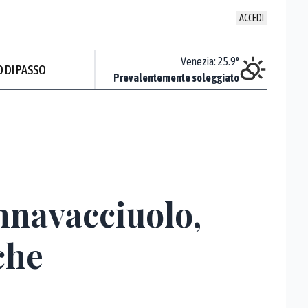
ACCEDI
Udine
:
23.9
°
Venezia
:
25.9
°
 DI PASSO
ente soleggiato
Prevalentemente soleggiato
annavacciuolo,
che