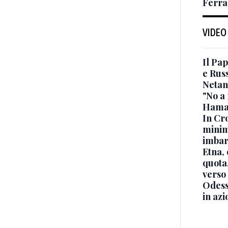
Ferra
VIDEO
Il Pap
e Russ
Netan
"No a 
Hama
In Cro
minimi
imbar
Etna, 
quota
verso
Odessa
in azi