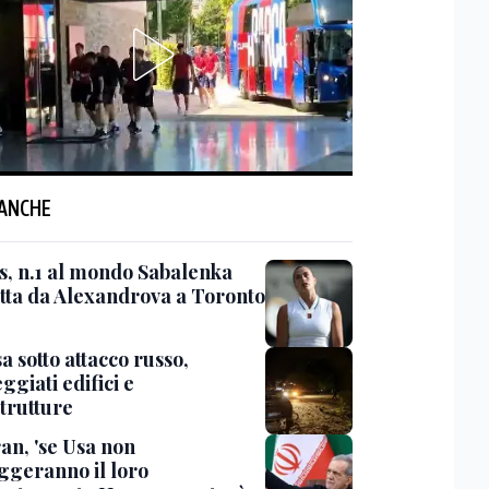
 ANCHE
s, n.1 al mondo Sabalenka
itta da Alexandrova a Toronto
 sotto attacco russo,
giati edifici e
strutture
an, 'se Usa non
ggeranno il loro