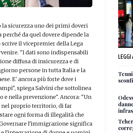
la sicurezza uno dei primi doveri
ma perché da quel dovere dipende la
Lo scrive il vicepremier della Lega
venire. "I dati sono indispensabili
LEGGI
one diffusa di insicurezza e di
giorno persone in tutta Italia e la
Tenni
ese. E' ancora più forte dove i
sconf
 ampi", spiega Salvini che sottolinea
io e nella prevenzione". Ancora: "Un
Odessa
danneg
nel proprio territorio, di far
infra
astare ogni forma di illegalità che
Teher
. Governare l'immigrazione significa
corre
a e l'integrazione di donne e uomini