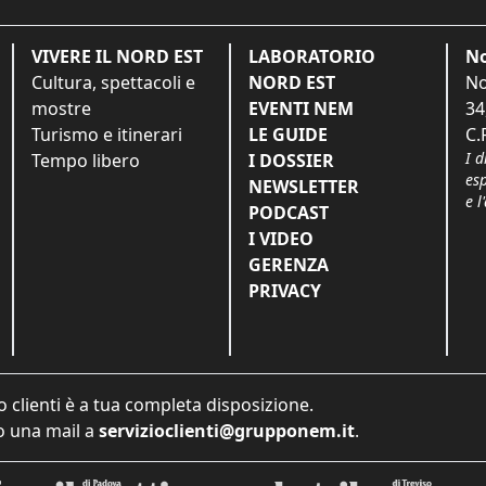
VIVERE IL NORD EST
LABORATORIO
No
Cultura, spettacoli e
NORD EST
No
mostre
EVENTI NEM
34
Turismo e itinerari
LE GUIDE
C.
I d
Tempo libero
I DOSSIER
es
NEWSLETTER
e l
PODCAST
I VIDEO
GERENZA
PRIVACY
o clienti è a tua completa disposizione.
 una mail a
servizioclienti@grupponem.it
.