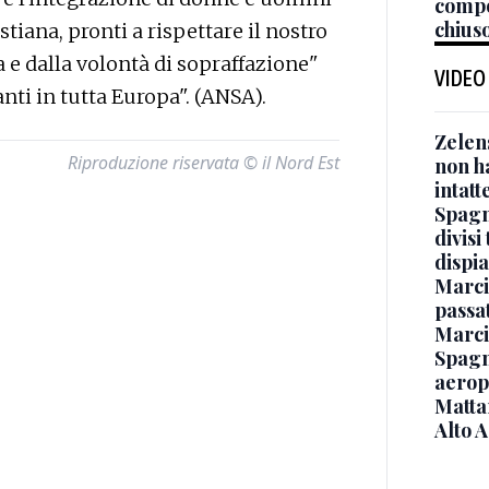
compo
chiuso
stiana, pronti a rispettare il nostro
 e dalla volontà di sopraffazione"
VIDEO
ti in tutta Europa". (ANSA).
Zelen
Riproduzione riservata © il Nord Est
non ha
intatt
Spagna
divisi
dispia
Marcin
passat
Marci
Spagna
aeropo
Mattar
Alto 