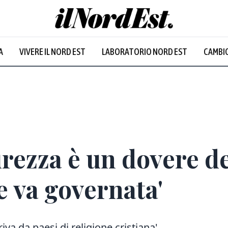
A
VIVERE IL NORD EST
LABORATORIO NORD EST
CAMBIO
curezza è un dovere de
 va governata'
riva da paesi di religione cristiana'