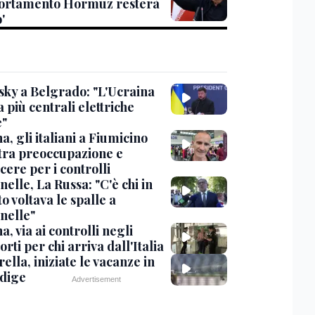
rtamento Hormuz resterà
'
sky a Belgrado: "L'Ucraina
 più centrali elettriche
e"
, gli italiani a Fiumicino
 tra preoccupazione e
cere per i controlli
elle, La Russa: "C'è chi in
o voltava le spalle a
nelle"
, via ai controlli negli
rti per chi arriva dall'Italia
ella, iniziate le vacanze in
Adige