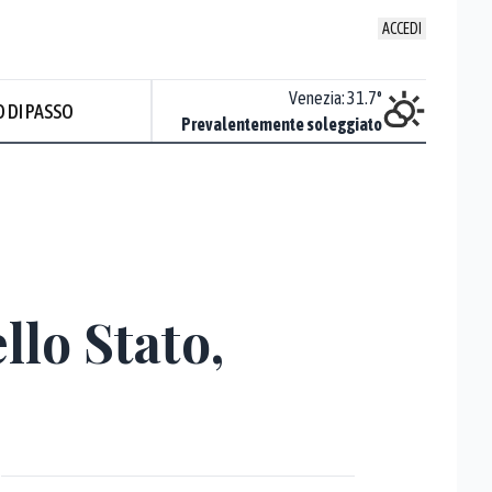
ACCEDI
Udine
:
34.2
°
Venezia
:
31.7
°
 DI PASSO
Sereno
Prevalentemente soleggiato
llo Stato,