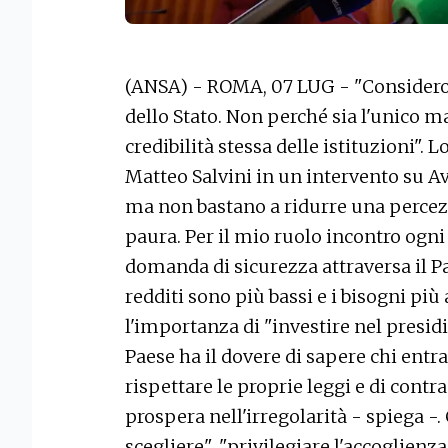
(ANSA) - ROMA, 07 LUG - "Considero 
dello Stato. Non perché sia l'unico 
credibilità stessa delle istituzioni". 
Matteo Salvini in un intervento su Av
ma non bastano a ridurre una percezi
paura. Per il mio ruolo incontro ogni 
domanda di sicurezza attraversa il Pa
redditi sono più bassi e i bisogni più
l'importanza di "investire nel presid
Paese ha il dovere di sapere chi entra 
rispettare le proprie leggi e di contr
prospera nell'irregolarità - spiega -
scegliere", "privilegiare l'accoglienz