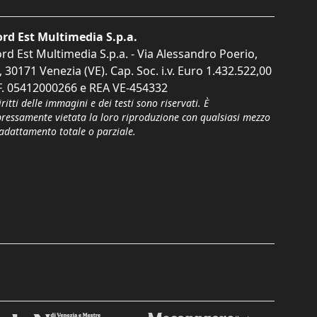
rd Est Multimedia S.p.a.
rd Est Multimedia S.p.a. - Via Alessandro Poerio,
, 30171 Venezia (VE). Cap. Soc. i.v. Euro 1.432.522,00
F. 05412000266 e REA VE-454332
iritti delle immagini e dei testi sono riservati. È
pressamente vietata la loro riproduzione con qualsiasi mezzo
'adattamento totale o parziale.