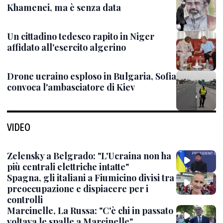
Khamenei, ma è senza data
Un cittadino tedesco rapito in Niger
affidato all'esercito algerino
Drone ucraino esploso in Bulgaria, Sofia
convoca l'ambasciatore di Kiev
VIDEO
Zelensky a Belgrado: "L'Ucraina non ha
più centrali elettriche intatte"
Spagna, gli italiani a Fiumicino divisi tra
preoccupazione e dispiacere per i
controlli
Marcinelle, La Russa: "C'è chi in passato
voltava le spalle a Marcinelle"