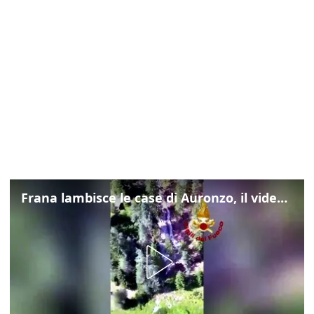
Frana lambisce le case di Auronzo, il video dall'elicottero dei vigili del fuoco