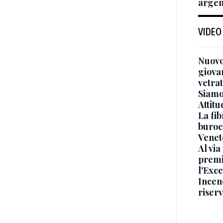
argen
VIDEO
Nuovo
giova
vetra
Siamo 
Attitu
La fib
burocr
Venet
Al via
premi
l'Exc
Incend
riser