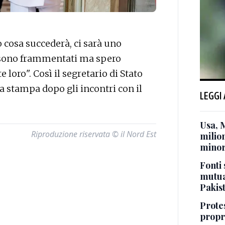
osa succederà, ci sarà uno
n sono frammentati ma spero
 loro". Così il segretario di Stato
a stampa dopo gli incontri con il
LEGGI
Usa, 
Riproduzione riservata © il Nord Est
milion
minor
Fonti 
mutua
Pakis
Protes
propr