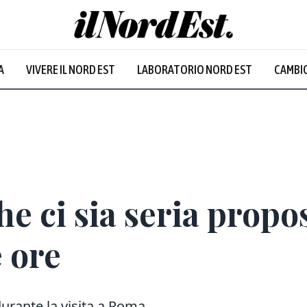
A
VIVERE IL NORD EST
LABORATORIO NORD EST
CAMBIO
e ci sia seria propos
 ore
durante la visita a Roma