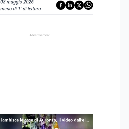
08 maggio 2026
meno di 1' di lettura
Frana lambisce le case di Auronzo, il video dall'elicottero dei vigili del fuoco