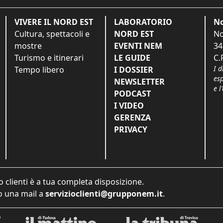
VIVERE IL NORD EST
LABORATORIO
No
Cultura, spettacoli e
NORD EST
No
mostre
EVENTI NEM
34
Turismo e itinerari
LE GUIDE
C.
I d
Tempo libero
I DOSSIER
es
NEWSLETTER
e l
PODCAST
I VIDEO
GERENZA
PRIVACY
o clienti è a tua completa disposizione.
 una mail a
servizioclienti@grupponem.it
.