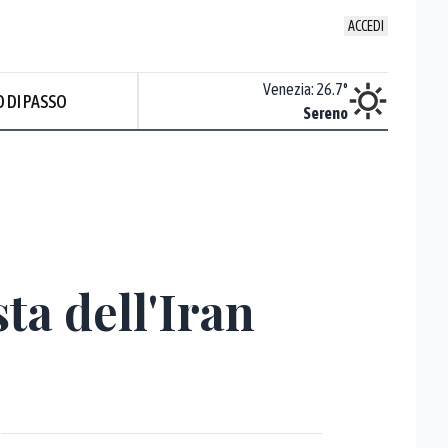
ACCEDI
Udine
:
25.9
°
Venezia
:
26.7
°
 DI PASSO
Nuvoloso
Sereno
ta dell'Iran