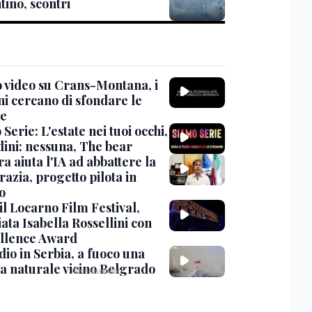
tino, scontri
 video su Crans-Montana, i
ni cercano di sfondare le
te
Serie: L'estate nei tuoi occhi,
dini: nessuna, The bear
ra aiuta l'IA ad abbattere la
azia, progetto pilota in
o
 il Locarno Film Festival,
ata Isabella Rossellini con
ellence Award
io in Serbia, a fuoco una
va naturale vicino Belgrado