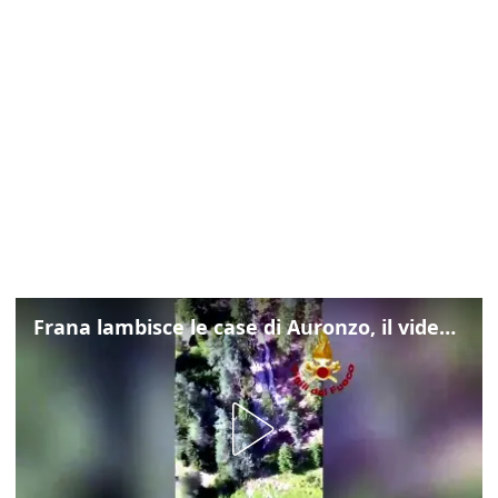
Frana lambisce le case di Auronzo, il video dall'elicottero dei vigili del fuoco