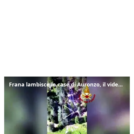
Frana lambisce le case di Auronzo, il video dall'elicottero dei vigili del fuoco