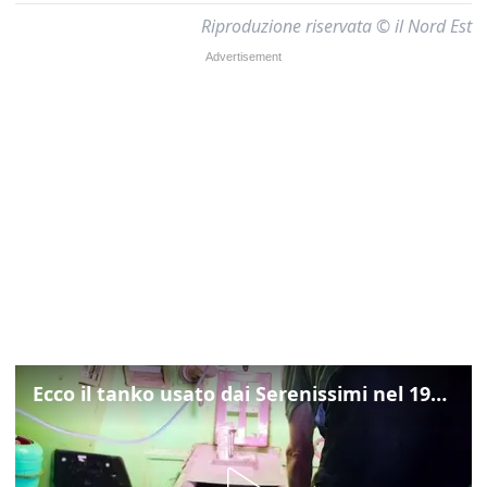
Riproduzione riservata © il Nord Est
Ecco il tanko usato dai Serenissimi nel 1997 per il blitz a San Marco