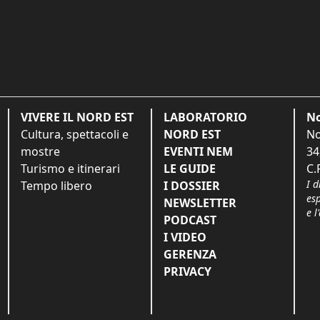
VIVERE IL NORD EST
LABORATORIO
No
Cultura, spettacoli e
NORD EST
No
mostre
EVENTI NEM
34
Turismo e itinerari
LE GUIDE
C.
I d
Tempo libero
I DOSSIER
es
NEWSLETTER
e l
PODCAST
I VIDEO
GERENZA
PRIVACY