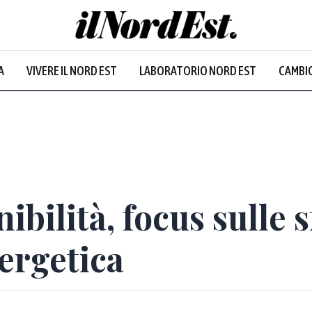
A
VIVERE IL NORD EST
LABORATORIO NORD EST
CAMBIO
Prevalentem
ibilità, focus sulle s
ergetica