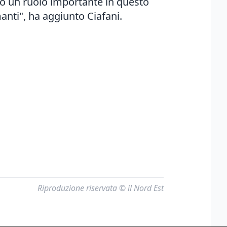
no un ruolo importante in questo
anti", ha aggiunto Ciafani.
Riproduzione riservata © il Nord Est