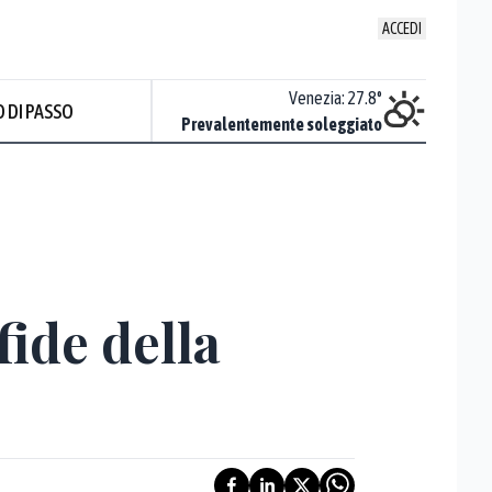
ACCEDI
Udine
:
28.2
°
Venezia
:
27.8
°
 DI PASSO
ente soleggiato
Prevalentemente soleggiato
fide della