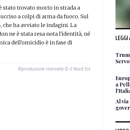
stato trovato morto in strada a
 ucciso a colpi di arma da fuoco. Sul
, che ha avviato le indagini. La
on ne è stata resa nota l'identità, né
LEGGI
ica dell'omicidio è in fase di
Trump
Servon
Riproduzione riservata © il Nord Est
Europ
a Pell
l'Itali
Al via
gover