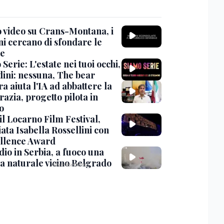
 video su Crans-Montana, i
ni cercano di sfondare le
te
Serie: L'estate nei tuoi occhi,
dini: nessuna, The bear
ra aiuta l'IA ad abbattere la
azia, progetto pilota in
o
 il Locarno Film Festival,
ata Isabella Rossellini con
ellence Award
io in Serbia, a fuoco una
va naturale vicino Belgrado