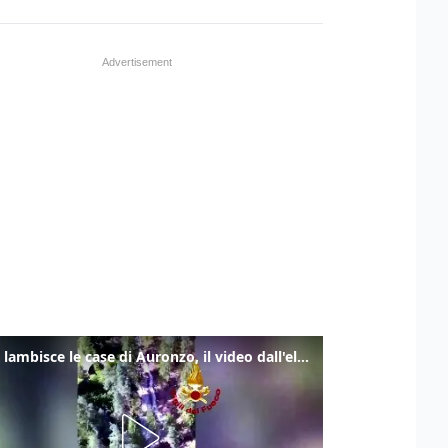
Frana lambisce le case di Auronzo, il video dall'elicottero dei vigili del fuoco