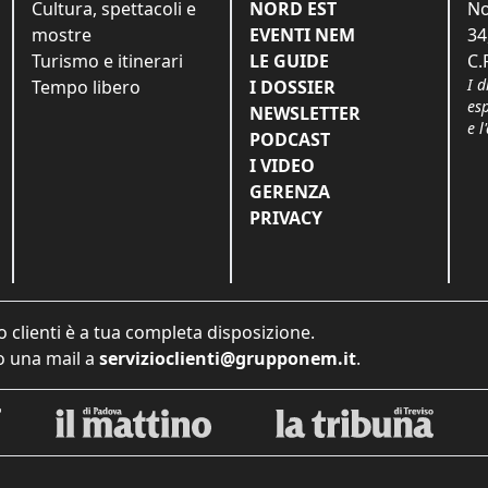
Cultura, spettacoli e
NORD EST
No
mostre
EVENTI NEM
34
Turismo e itinerari
LE GUIDE
C.
I d
Tempo libero
I DOSSIER
es
NEWSLETTER
e l
PODCAST
I VIDEO
GERENZA
PRIVACY
o clienti è a tua completa disposizione.
 una mail a
servizioclienti@grupponem.it
.