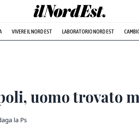
A
VIVERE IL NORD EST
LABORATORIO NORD EST
CAMBIO
oli, uomo trovato m
daga la Ps