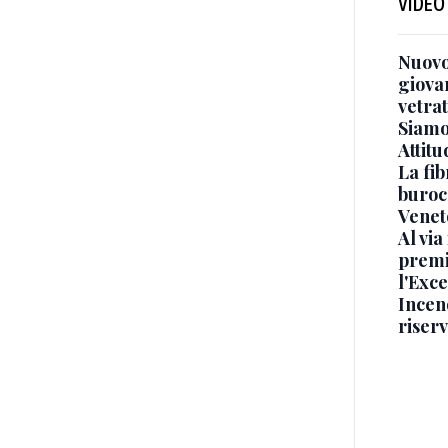
VIDEO
Nuovo
giova
vetra
Siamo 
Attitu
La fib
burocr
Venet
Al via
premi
l'Exc
Incend
riser