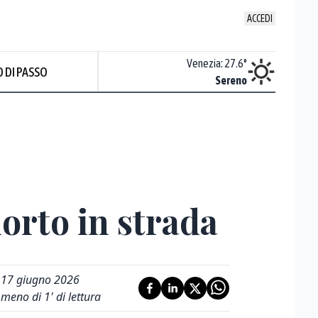
ACCEDI
Udine
:
27.7
°
Venezia
:
27.6
°
 DI PASSO
Nuvoloso
Sereno
orto in strada
17 giugno 2026
meno di 1' di lettura