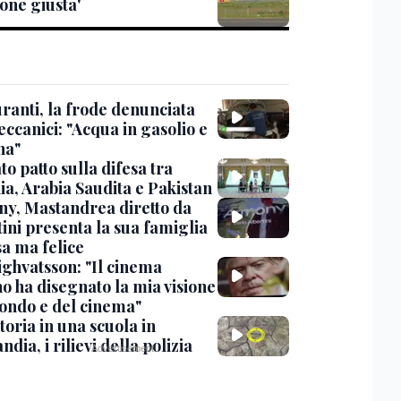
one giusta'
ranti, la frode denunciata
ccanici: "Acqua in gasolio e
na"
o patto sulla difesa tra
ia, Arabia Saudita e Pakistan
y, Mastandrea diretto da
ini presenta la sua famiglia
sa ma felice
ighvatsson: "Il cinema
no ha disegnato la mia visione
ondo e del cinema"
oria in una scuola in
ndia, i rilievi della polizia