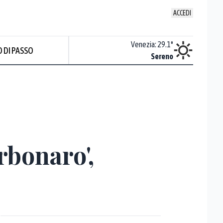
ACCEDI
Udine
:
30.1
°
Venezia
:
29.1
°
 DI PASSO
Sereno
Sereno
arbonaro',