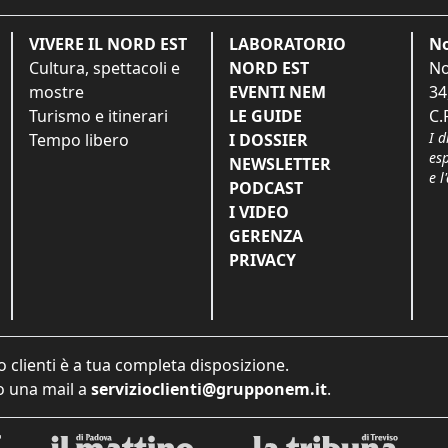
VIVERE IL NORD EST
LABORATORIO
No
Cultura, spettacoli e
NORD EST
No
mostre
EVENTI NEM
34
Turismo e itinerari
LE GUIDE
C.
I d
Tempo libero
I DOSSIER
es
NEWSLETTER
e l
PODCAST
I VIDEO
GERENZA
PRIVACY
o clienti è a tua completa disposizione.
 una mail a
servizioclienti@grupponem.it
.