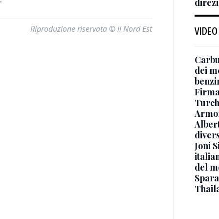
direzi
Riproduzione riservata © il Nord Est
VIDEO
Carbu
dei me
benzi
Firmat
Turch
Armon
Albert
diver
Joni S
italia
del m
Sparat
Thaila