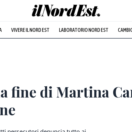
A
VIVERE IL NORD EST
LABORATORIO NORD EST
CAMBIO
 la fine di Martina C
nne
ti persecutori denuncia tutto ai