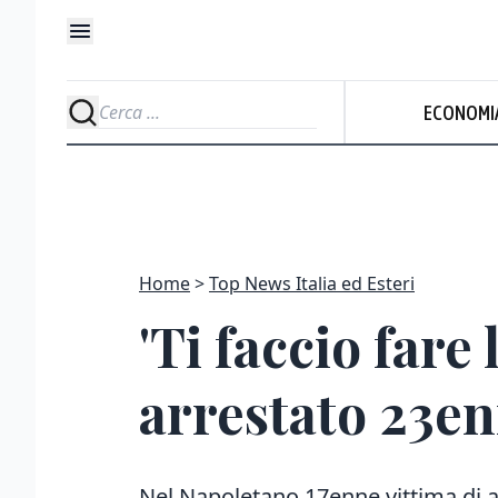
ECONOMI
Home
Top News Italia ed Esteri
'Ti faccio fare
arrestato 23e
Nel Napoletano 17enne vittima di at