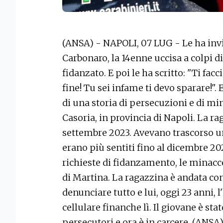
(ANSA) - NAPOLI, 07 LUG - Le ha invi
Carbonaro, la 14enne uccisa a colpi di
fidanzato. E poi le ha scritto: "Ti facc
fine! Tu sei infame ti devo sparare!". 
di una storia di persecuzioni e di mi
Casoria, in provincia di Napoli. La r
settembre 2023. Avevano trascorso u
erano più sentiti fino al dicembre 202
richieste di fidanzamento, le minacce
di Martina. La ragazzina è andata c
denunciare tutto e lui, oggi 23 anni, l
cellulare finanche lì. Il giovane è stat
persecutori e ora è in carcere. (ANSA)