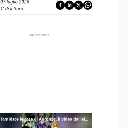
07 luglio 2026
1
' di lettura
Frana lambisce le case di Auronzo, il video dall'elicottero dei vigili del fuoco