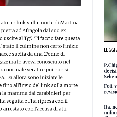
ato un link sulla morte di Martina
 pietra ad Afragola dal suo ex
io uscire al Tg5. Ti faccio fare questa
E' stato il culmine non certo l'inizio
LEGGI
nacce subìta da una 17enne di
agazzina lo aveva conosciuto nel
P.Chi
na normale serata e poi non si
decis
Schen
5. Da allora sono iniziate le
 fino all'invio del link sulla morte
Foti,
revisi
on la mamma dai carabinieri per
'ha seguita e l'ha ripresa con il
Ita, 
o arrestato con l'accusa di atti
milio
.