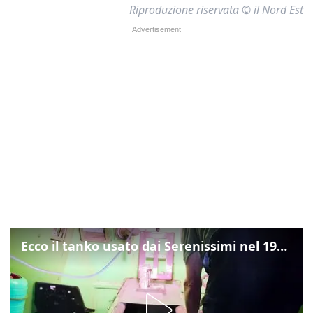
Riproduzione riservata © il Nord Est
Ecco il tanko usato dai Serenissimi nel 1997 per il blitz a San Marco