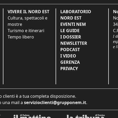
VIVERE IL NORD EST
LABORATORIO
No
Cultura, spettacoli e
NORD EST
No
mostre
EVENTI NEM
34
Turismo e itinerari
LE GUIDE
C.
I d
Tempo libero
I DOSSIER
es
NEWSLETTER
e l
PODCAST
I VIDEO
GERENZA
PRIVACY
o clienti è a tua completa disposizione.
 una mail a
servizioclienti@grupponem.it
.