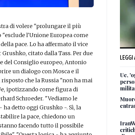
a di volere "prolungare il più
 ciò "esclude l'Unione Europea come
ella pace. Lo ha affermato il vice
 Grushko, citato dalla Tass. Per due
LEGGI
te del Consiglio europeo, Antonio
prire un dialogo con Mosca e il
Ue, 'o
a risposto che la Russia "non ha mai
perso
milita
 Ue, ipotizzando come figura di
erhard Schroeder. "Vediamo le
Muore
entra
 ha detto oggi Grushko -. Sì, la
tabilire la pace, chiedono un
IranW
 stanno facendo tutto il possibile
critic
sibile". "Questa logica - ha aggiunto