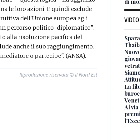
di mo
ina le loro azioni. E quindi esclude
truttiva dell'Unione europea agli
VIDEO
n un percorso politico-diplomatico".
 alla risoluzione pacifica del
Sparat
Thaila
sclude anche il suo raggiungimento.
Nuovo
mediatore o partecipe". (ANSA).
giova
vetra
Siamo 
Riproduzione riservata © il Nord Est
Attitu
La fib
burocr
Venet
Al via
premi
l'Exc