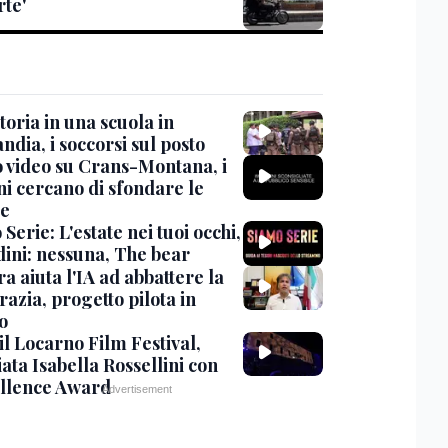
rte'
oria in una scuola in
ndia, i soccorsi sul posto
 video su Crans-Montana, i
ni cercano di sfondare le
te
Serie: L'estate nei tuoi occhi,
dini: nessuna, The bear
ra aiuta l'IA ad abbattere la
azia, progetto pilota in
o
 il Locarno Film Festival,
ata Isabella Rossellini con
ellence Award