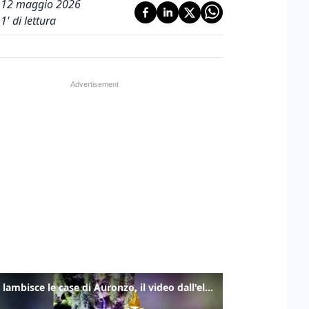
12 maggio 2026
1
' di lettura
Frana lambisce le case di Auronzo, il video dall'elicottero dei vigili del fuoco