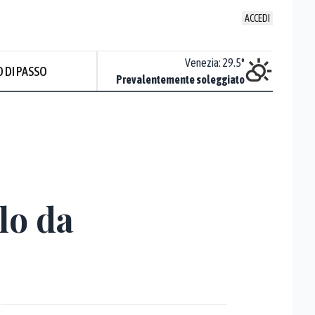
ACCEDI
Udine
:
30.9
°
Venezia
:
29.5
°
 DI PASSO
ente soleggiato
Prevalentemente soleggiato
Prev
lo da