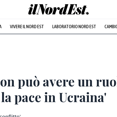
A
VIVERE IL NORD EST
LABORATORIO NORD EST
CAMBIO
Prevalentem
non può avere un ruo
la pace in Ucraina'
conflitto'