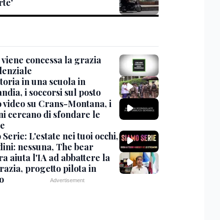
rte'
viene concessa la grazia
denziale
oria in una scuola in
ndia, i soccorsi sul posto
 video su Crans-Montana, i
ni cercano di sfondare le
te
Serie: L'estate nei tuoi occhi,
dini: nessuna, The bear
ra aiuta l'IA ad abbattere la
azia, progetto pilota in
o