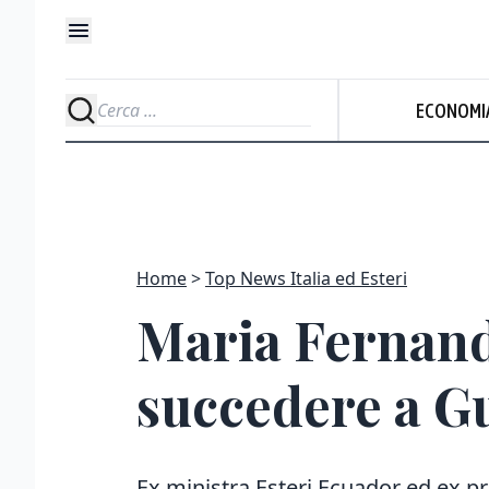
ECONOMI
Home
Top News Italia ed Esteri
Maria Fernand
succedere a G
Ex ministra Esteri Ecuador ed ex p