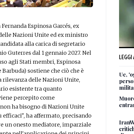
Fernanda Espinosa Garcés, ex
elle Nazioni Unite ed ex ministro
candidata alla carica di segretario
o Guterres dal 1 gennaio 2027. Nel
LEGGI
o agli Stati membri, Espinosa
 Barbuda) sostiene che ciò che è
Ue, 'o
 rilevanza delle Nazioni Unite,
perso
milita
vario esistente tra quanto
viene percepito come
Muore
entra
 non ha bisogno di Nazioni Unite
 efficaci", ha affermato, precisando
IranW
ere un onesto mediatore, imparziale
critic
rente nell'applicazione dei principi