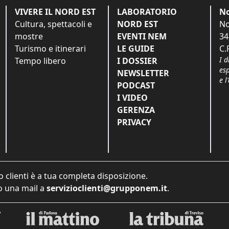
VIVERE IL NORD EST
LABORATORIO
No
Cultura, spettacoli e
NORD EST
No
mostre
EVENTI NEM
34
Turismo e itinerari
LE GUIDE
C.
I d
Tempo libero
I DOSSIER
es
NEWSLETTER
e l
PODCAST
I VIDEO
GERENZA
PRIVACY
o clienti è a tua completa disposizione.
 una mail a
servizioclienti@grupponem.it
.