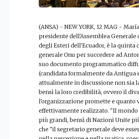
(ANSA) - NEW YORK, 12 MAG - María 
presidente dell'Assemblea Generale d
degli Esteri dell'Ecuador, è la quinta 
generale Onu per succedere ad Antoni
suo documento programmatico diffus
(candidata formalmente da Antigua e
attualmente in discussione non sia la
bensì la loro credibilità, ovvero il di
l'organizzazione promette e quanto 
effettivamente realizzato. "Il mondo
più grandi, bensì di Nazioni Unite più
che "il segretario generale deve ess
nella percezione e nella pratica, coe