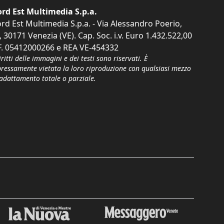
rd Est Multimedia S.p.a.
rd Est Multimedia S.p.a. - Via Alessandro Poerio,
, 30171 Venezia (VE). Cap. Soc. i.v. Euro 1.432.522,00
F. 05412000266 e REA VE-454332
iritti delle immagini e dei testi sono riservati. È
pressamente vietata la loro riproduzione con qualsiasi mezzo
'adattamento totale o parziale.