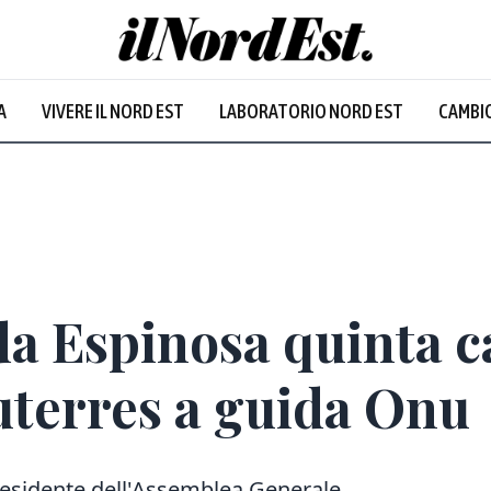
A
VIVERE IL NORD EST
LABORATORIO NORD EST
CAMBIO
Prevalentem
a Espinosa quinta c
uterres a guida Onu
residente dell'Assemblea Generale