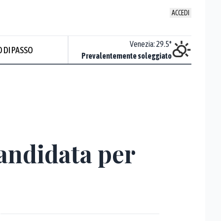
ACCEDI
Udine
:
30.9
°
Venezia
:
29.5
°
 DI PASSO
ente soleggiato
Prevalentemente soleggiato
Prev
andidata per