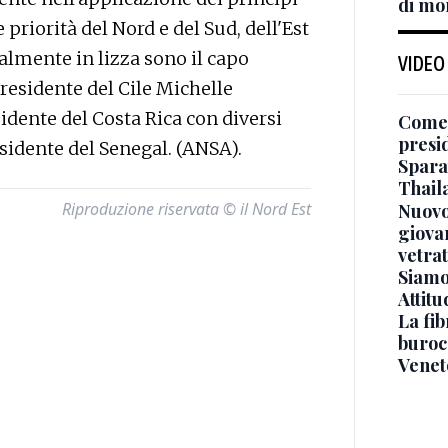
di mo
priorità del Nord e del Sud, dell'Est
tualmente in lizza sono il capo
VIDEO
presidente del Cile Michelle
idente del Costa Rica con diversi
Come 
presi
esidente del Senegal. (ANSA).
Sparat
Thaila
Riproduzione riservata © il Nord Est
Nuovo
giova
vetra
Siamo 
Attitu
La fib
burocr
Venet