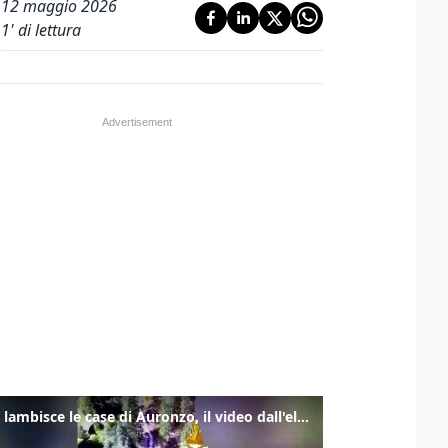
12 maggio 2026
1
' di lettura
Frana lambisce le case di Auronzo, il video dall'elicottero dei vigili del fuoco