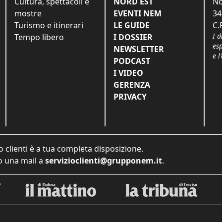
Cultura, spettacoli e
NORD EST
No
mostre
EVENTI NEM
34
Turismo e itinerari
LE GUIDE
C.
I d
Tempo libero
I DOSSIER
es
NEWSLETTER
e l
PODCAST
I VIDEO
GERENZA
PRIVACY
o clienti è a tua completa disposizione.
 una mail a
servizioclienti@grupponem.it
.