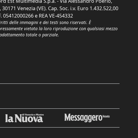
rd Est Multimedia S.p.a. - Via Alessandro Poerio,
, 30171 Venezia (VE). Cap. Soc. i.v. Euro 1.432.522,00
F. 05412000266 e REA VE-454332
iritti delle immagini e dei testi sono riservati. È
pressamente vietata la loro riproduzione con qualsiasi mezzo
'adattamento totale o parziale.