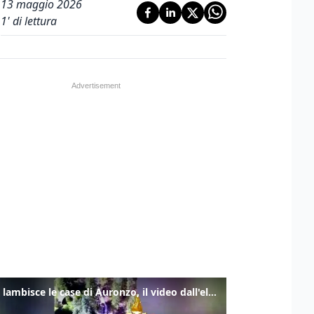
13 maggio 2026
1
' di lettura
Frana lambisce le case di Auronzo, il video dall'elicottero dei vigili del fuoco