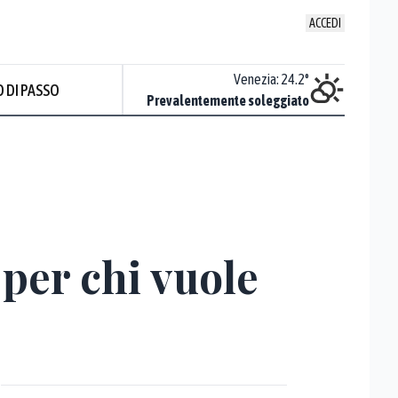
ACCEDI
Udine
:
23.1
°
Venezia
:
24.2
°
 DI PASSO
Nuvoloso
Prevalentemente soleggiato
 per chi vuole