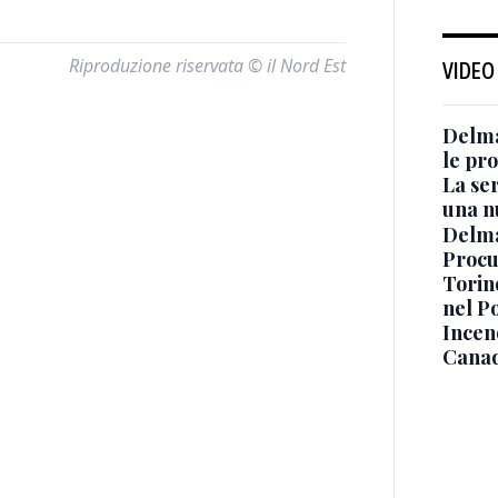
Riproduzione riservata © il Nord Est
VIDEO
Delma
le pro
La ser
una n
Delma
Procur
Torino
nel P
Incend
Canad