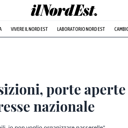
A
VIVERE IL NORD EST
LABORATORIO NORD EST
CAMBIO
izioni, porte aperte
resse nazionale
ili, io non voglio organizzare passerelle"