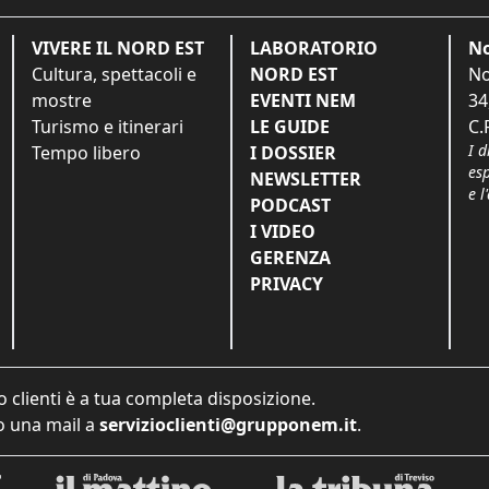
VIVERE IL NORD EST
LABORATORIO
No
Cultura, spettacoli e
NORD EST
No
mostre
EVENTI NEM
34
Turismo e itinerari
LE GUIDE
C.
I d
Tempo libero
I DOSSIER
es
NEWSLETTER
e l
PODCAST
I VIDEO
GERENZA
PRIVACY
o clienti è a tua completa disposizione.
 una mail a
servizioclienti@grupponem.it
.