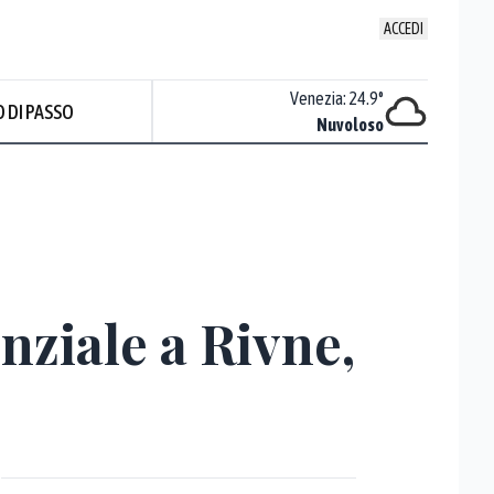
ACCEDI
Udine
:
23.2
°
Venezia
:
24.9
°
 DI PASSO
Nuvoloso
Nuvoloso
Prev
enziale a Rivne,