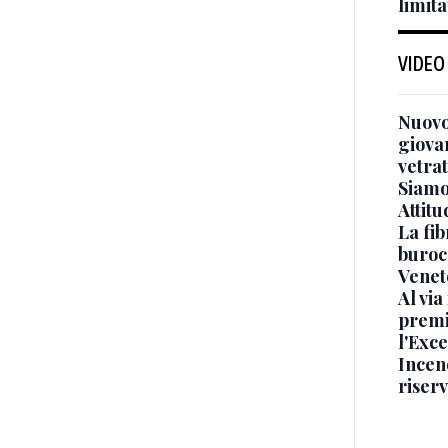
limita
VIDEO
Nuovo
giova
vetra
Siamo 
Attitu
La fib
burocr
Venet
Al via
premi
l'Exc
Incend
riser