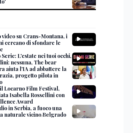
to'
 video su Crans-Montana, i
ni cercano di sfondare le
te
Serie: L'estate nei tuoi occhi,
dini: nessuna, The bear
ra aiuta l'IA ad abbattere la
azia, progetto pilota in
o
 il Locarno Film Festival,
ata Isabella Rossellini con
ellence Award
io in Serbia, a fuoco una
va naturale vicino Belgrado