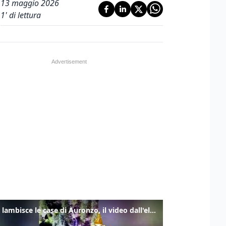
13 maggio 2026
1
' di lettura
Frana lambisce le case di Auronzo, il video dall'elicottero dei vigili del fuoco