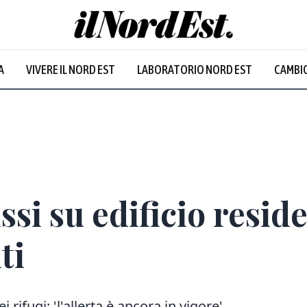
A
VIVERE IL NORD EST
LABORATORIO NORD EST
CAMBIO
ssi su edificio resid
ti
 rifugi: 'l'allerta è ancora in vigore'