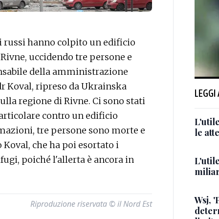
russi hanno colpito un edificio
 Rivne, uccidendo tre persone e
ponsabile della amministrazione
dr Koval, ripreso da Ukrainska
LEGGI
ulla regione di Rivne. Ci sono stati
particolare contro un edificio
L'uti
rmazioni, tre persone sono morte e
le att
o Koval, che ha poi esortato i
fugi, poiché l'allerta è ancora in
L'util
milia
Wsj, '
Riproduzione riservata © il Nord Est
deter