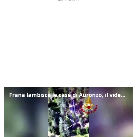
Frana lambisce le case di Auronzo, il video dall'elicottero dei vigili del fuoco