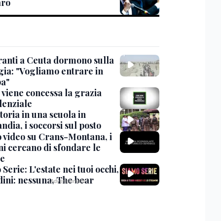
aro
ranti a Ceuta dormono sulla
gia: "Vogliamo entrare in
a"
viene concessa la grazia
denziale
oria in una scuola in
ndia, i soccorsi sul posto
 video su Crans-Montana, i
ni cercano di sfondare le
te
Serie: L'estate nei tuoi occhi,
dini: nessuna, The bear