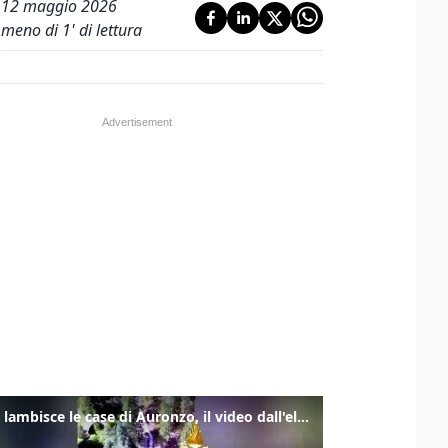
12 maggio 2026
meno di 1' di lettura
Frana lambisce le case di Auronzo, il video dall'elicottero dei vigili del fuoco