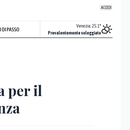
ACCEDI
Udine
:
24.8
°
Venezia
:
25.1
°
 DI PASSO
ente soleggiato
Prevalentemente soleggiato
Prev
 per il
anza