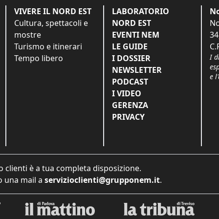
VIVERE IL NORD EST
LABORATORIO
No
Cultura, spettacoli e
NORD EST
No
mostre
EVENTI NEM
34
Turismo e itinerari
LE GUIDE
C.
I d
Tempo libero
I DOSSIER
es
NEWSLETTER
e l
PODCAST
I VIDEO
GERENZA
PRIVACY
o clienti è a tua completa disposizione.
 una mail a
servizioclienti@grupponem.it
.