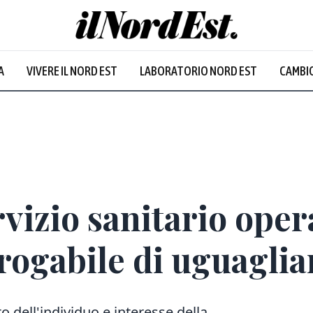
A
VIVERE IL NORD EST
LABORATORIO NORD EST
CAMBIO
Prevalentem
vizio sanitario opera
rogabile di uguagli
o dell'individuo e interesse della