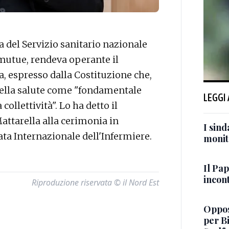
 del Servizio sanitario nazionale
 mutue, rendeva operante il
a, espresso dalla Costituzione che,
a della salute come "fondamentale
LEGGI
 collettività". Lo ha detto il
attarella alla cerimonia in
I sind
ata Internazionale dell'Infermiere.
monit
Il Pap
incont
Riproduzione riservata © il Nord Est
Oppos
per B