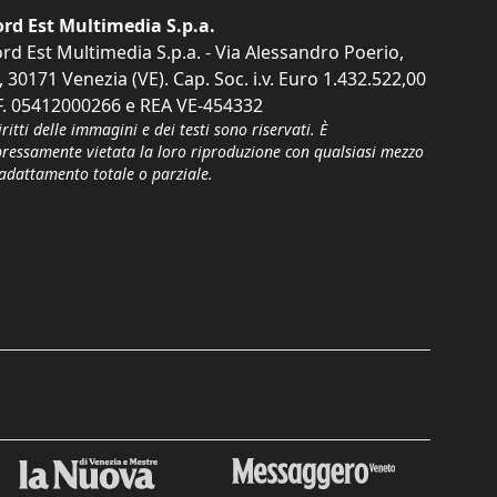
rd Est Multimedia S.p.a.
rd Est Multimedia S.p.a. - Via Alessandro Poerio,
, 30171 Venezia (VE). Cap. Soc. i.v. Euro 1.432.522,00
F. 05412000266 e REA VE-454332
iritti delle immagini e dei testi sono riservati. È
pressamente vietata la loro riproduzione con qualsiasi mezzo
'adattamento totale o parziale.