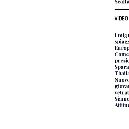
Scalf
VIDEO
I mig
spiag
Europ
Come 
presi
Sparat
Thaila
Nuovo
giova
vetra
Siamo 
Attitu