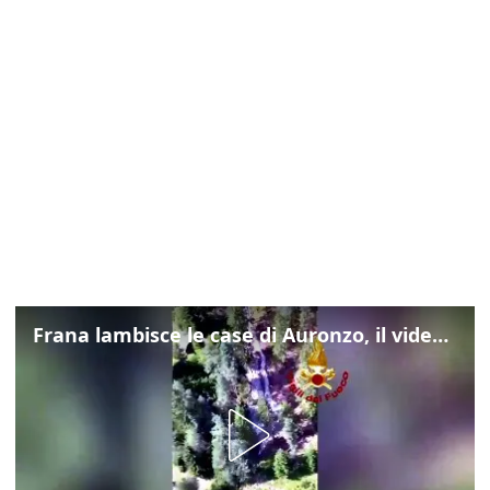
Frana lambisce le case di Auronzo, il video dall'elicottero dei vigili del fuoco