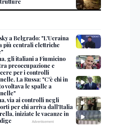
strutture
sky a Belgrado: "L'Ucraina
 più centrali elettriche
e"
, gli italiani a Fiumicino
 tra preoccupazione e
cere per i controlli
elle, La Russa: "C'è chi in
o voltava le spalle a
nelle"
, via ai controlli negli
rti per chi arriva dall'Italia
ella, iniziate le vacanze in
Adige