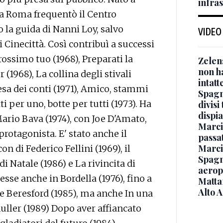
infra
i a Roma frequentò il Centro
 la guida di Nanni Loy, salvo
VIDEO
 Cinecittà. Così contribuì a successi
prossimo tuo (1968), Preparati la
Zelen
non ha
 (1968), La collina degli stivali
intatt
esa dei conti (1971), Amico, stammi
Spagna
 per uno, botte per tutti (1973). Ha
divisi
dispia
Mario Bava (1974), con Joe D'Amato,
Marcin
rotagonista. E' stato anche il
passat
Marci
 di Federico Fellini (1969), il
Spagna
i Natale (1986) e La rivincita di
aeropo
esse anche in Bordella (1976), fino a
Mattar
Alto 
e Beresford (1985), ma anche In una
muller (1989) Dopo aver affiancato