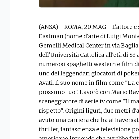
(ANSA) - ROMA, 20 MAG - L'attore e 
Eastman (nome d'arte di Luigi Montef
Gemelli Medical Center in via Baglia
dell'Università Cattolica all'età di 83
numerosi spaghetti western e film di 
uno dei leggendari giocatori di poker
Avati. Il suo nome in film come "La col
prossimo tuo". Lavorò con Mario Bava
sceneggiatore di serie tv come "Il mar
rispetto". Origini liguri, due metri d'
avuto una carriera che ha attraversa
thriller, fantascienza e televisione 
americano intuendo che avrebbe fatto