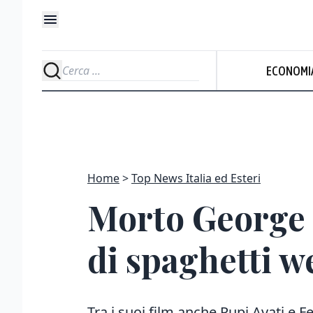
ECONOMI
Home
Top News Italia ed Esteri
Morto George 
di spaghetti w
Tra i suoi film anche Pupi Avati e Fe