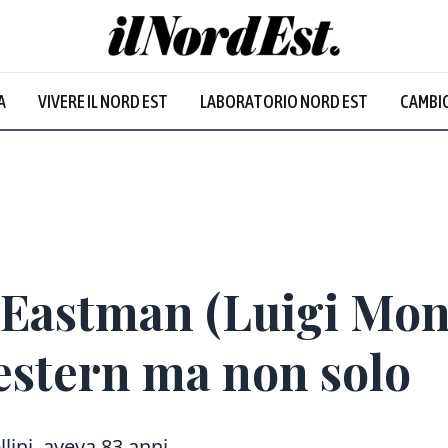
A
VIVERE IL NORD EST
LABORATORIO NORD EST
CAMBIO
Eastman (Luigi Monte
estern ma non solo
llini, aveva 83 anni