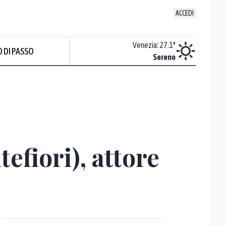
ACCEDI
Udine
:
28.1
°
Venezia
:
27.1
°
 DI PASSO
Sereno
Sereno
fiori), attore