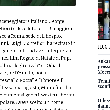
sceneggiatore italiano George
iori) è deceduto ieri, 19 maggio al
sco a Roma, sede dell'hospice
 anni. Luigi Montefiori ha recitato in
LEGGI
genere, oltre ad aver interpretato
 nel film Regalo di Natale di Pupi
Ankara
lina degli stivali" e "Odia il
pross
Mecca
 e Joe D'Amato, poi fu
esciallo Rocca" e "L'onore e il
Tenni
sconf
altezza, ex rugbista, Montefiori ha
to numerosi generi: western, horror,
Odessa
popolare. Aveva scelto un nome
danneg
 più presa sul pubblico. Nato a