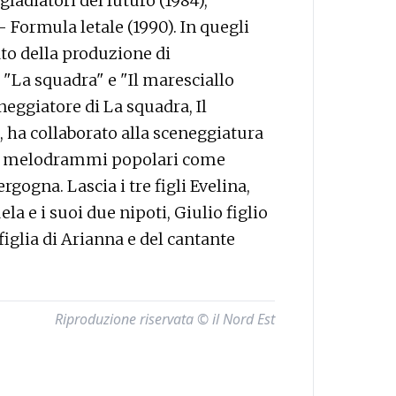
ladiatori del futuro (1984),
 Formula letale (1990). In quegli
lato della produzione di
 "La squadra" e "Il maresciallo
neggiatore di La squadra, Il
, ha collaborato alla sceneggiatura
 ai melodrammi popolari come
ergogna. Lascia i tre figli Evelina,
 e i suoi due nipoti, Giulio figlio
figlia di Arianna e del cantante
Riproduzione riservata © il Nord Est