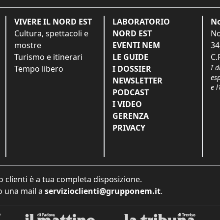
VIVERE IL NORD EST
LABORATORIO
No
Cultura, spettacoli e
NORD EST
No
mostre
EVENTI NEM
34
Turismo e itinerari
LE GUIDE
C.
I d
Tempo libero
I DOSSIER
es
NEWSLETTER
e l
PODCAST
I VIDEO
GERENZA
PRIVACY
o clienti è a tua completa disposizione.
 una mail a
servizioclienti@grupponem.it
.