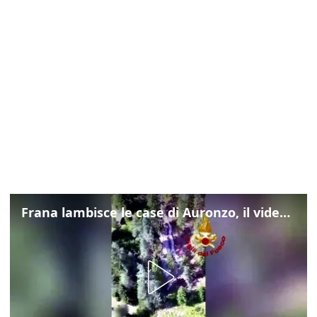
Frana lambisce le case di Auronzo, il video dall'elicottero dei vigili del fuoco