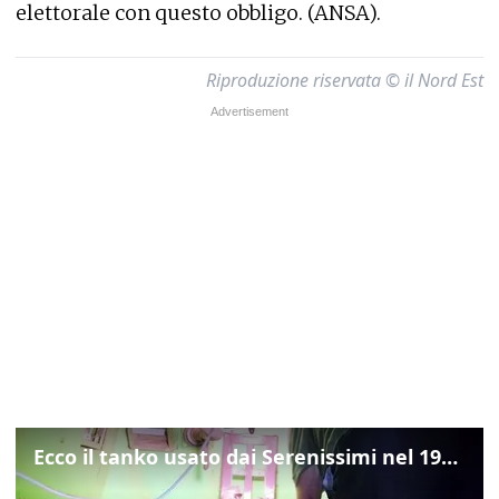
elettorale con questo obbligo. (ANSA).
Riproduzione riservata © il Nord Est
Ecco il tanko usato dai Serenissimi nel 1997 per il blitz a San Marco