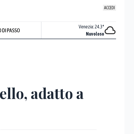
ACCEDI
Udine
:
22.6
°
Venezia
:
24.3
°
 DI PASSO
Nuvoloso
Nuvoloso
ello, adatto a