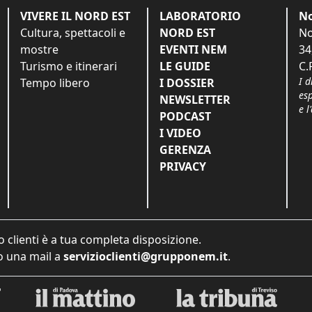
VIVERE IL NORD EST
LABORATORIO
No
Cultura, spettacoli e
NORD EST
No
mostre
EVENTI NEM
34
Turismo e itinerari
LE GUIDE
C.
I d
Tempo libero
I DOSSIER
es
NEWSLETTER
e l
PODCAST
I VIDEO
GERENZA
PRIVACY
o clienti è a tua completa disposizione.
 una mail a
servizioclienti@grupponem.it
.