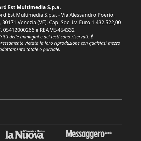
rd Est Multimedia S.p.a.
rd Est Multimedia S.p.a. - Via Alessandro Poerio,
, 30171 Venezia (VE). Cap. Soc. i.v. Euro 1.432.522,00
F. 05412000266 e REA VE-454332
iritti delle immagini e dei testi sono riservati. È
pressamente vietata la loro riproduzione con qualsiasi mezzo
'adattamento totale o parziale.