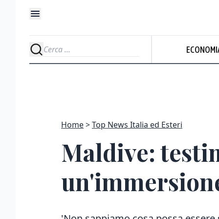
ECONOMI
Home
Top News Italia ed Esteri
Maldive: testim
un'immersione
'Non sappiamo cosa possa essere 