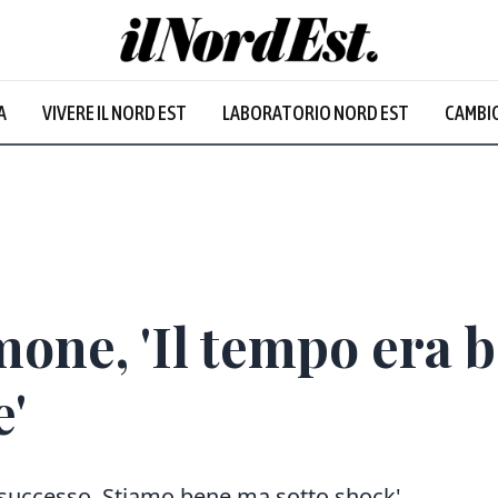
A
VIVERE IL NORD EST
LABORATORIO NORD EST
CAMBIO
one, 'Il tempo era b
'
successo. Stiamo bene ma sotto shock'