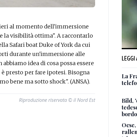
ieri al momento dell'immersione
 la visibilità ottima". A raccontarlo
lla Safari boat Duke of York da cui
 morti durante un'immersione alle
LEGGI
on abbiamo idea di cosa possa essere
 è presto per fare ipotesi. Bisogna
La Fr
amo bene ma sotto shock". (ANSA).
telef
Riproduzione riservata © il Nord Est
Bild, 
tedes
bordo
Ocse, 
ralle