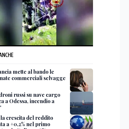
 ANCHE
ancia mette al bando le
onate commerciali selvagge
'droni russi su nave cargo
ca a Odessa, incendio a
'
la crescita del reddito
nta a +0,2% nel primo