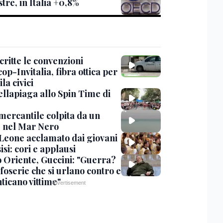
tre, in Italia +0,8%
critte le convenzioni
op-Invitalia, fibra ottica per
la civici
ellapiaga allo Spin Time di
mercantile colpita da un
 nel Mar Nero
Leone acclamato dai giovani
isi: cori e applausi
 Oriente, Guccini: "Guerra?
foserie che si urlano contro e
ticano vittime"