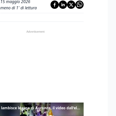
15 maggio 2026
meno di 1' di lettura
Frana lambisce le case di Auronzo, il video dall'elicottero dei vigili del fuoco