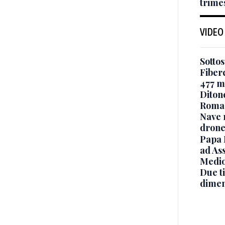
trimes
VIDEO
Sottos
Fiberc
477 mi
Diton
Roma
Nave 
drone
Papa 
ad Ass
Medio
Due ti
dimen