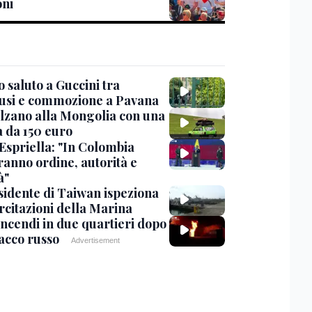
oni
 saluto a Guccini tra
usi e commozione a Pavana
lzano alla Mongolia con una
 da 150 euro
 Espriella: "In Colombia
ranno ordine, autorità e
à"
esidente di Taiwan ispeziona
rcitazioni della Marina
incendi in due quartieri dopo
tacco russo