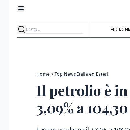
ECONOMI
Home
Top News Italia ed Esteri
Il petrolio è i
3,09% a 104,30
Il Brent guadagna il 2,37%, a 108,23