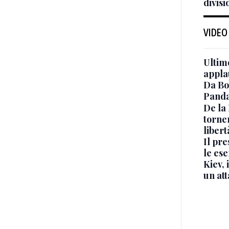
divisi
VIDEO
Ultimo
appla
Da Bo
Panda
De la
torne
libert
Il pr
le ese
Kiev, 
un at