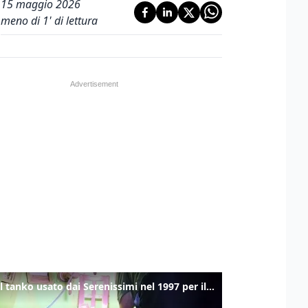
15 maggio 2026
meno di 1' di lettura
Ecco il tanko usato dai Serenissimi nel 1997 per il blitz a San Marco