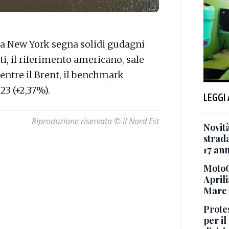
a New York segna solidi gudagni
ti, il riferimento americano, sale
 mentre il Brent, il benchmark
23 (+2,37%).
LEGGI
Riproduzione riservata © il Nord Est
Novità
strada
17 ann
MotoG
Aprili
Marc
Protes
per il