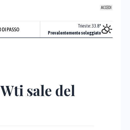
ACCEDI
Venezia
:
32
°
Trieste
:
33.8
°
 DI PASSO
Sereno
Prevalentemente soleggiato
Prev
 Wti sale del