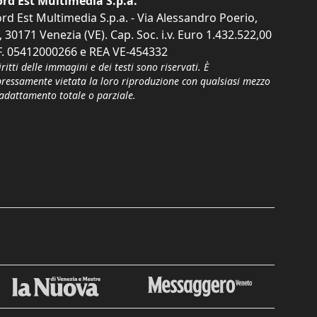
rd Est Multimedia S.p.a.
rd Est Multimedia S.p.a. - Via Alessandro Poerio,
, 30171 Venezia (VE). Cap. Soc. i.v. Euro 1.432.522,00
F. 05412000266 e REA VE-454332
iritti delle immagini e dei testi sono riservati. È
pressamente vietata la loro riproduzione con qualsiasi mezzo
'adattamento totale o parziale.