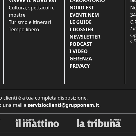
VIVERE IL NORD EST
LABORATORIO
No
Cultura, spettacoli e
NORD EST
No
mostre
EVENTI NEM
34
Turismo e itinerari
LE GUIDE
C.
I d
Tempo libero
I DOSSIER
es
NEWSLETTER
e l
PODCAST
I VIDEO
GERENZA
PRIVACY
o clienti è a tua completa disposizione.
 una mail a
servizioclienti@grupponem.it
.