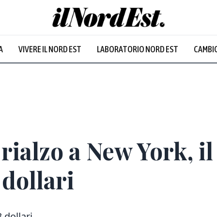
Udine
:
32.2
°
A
VIVERE IL NORD EST
LABORATORIO NORD EST
CAMBIO
Prevalentemente soleggiato
n rialzo a New York, il
 dollari
 dollari