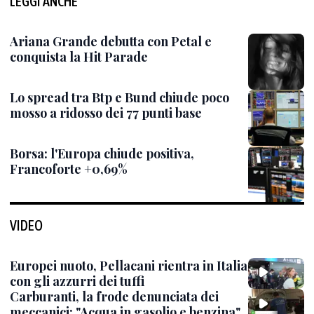
LEGGI ANCHE
Ariana Grande debutta con Petal e
conquista la Hit Parade
Lo spread tra Btp e Bund chiude poco
mosso a ridosso dei 77 punti base
Borsa: l'Europa chiude positiva,
Francoforte +0,69%
VIDEO
Europei nuoto, Pellacani rientra in Italia
con gli azzurri dei tuffi
Carburanti, la frode denunciata dei
meccanici: "Acqua in gasolio e benzina"