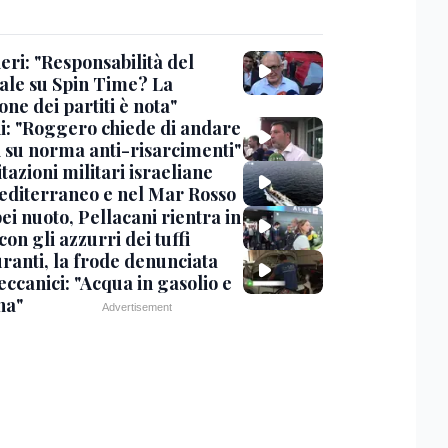
eri: "Responsabilità del
ale su Spin Time? La
one dei partiti è nota"
ni: "Roggero chiede di andare
i su norma anti-risarcimenti"
tazioni militari israeliane
editerraneo e nel Mar Rosso
i nuoto, Pellacani rientra in
 con gli azzurri dei tuffi
ranti, la frode denunciata
ccanici: "Acqua in gasolio e
na"