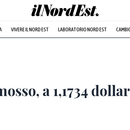
A
VIVERE IL NORD EST
LABORATORIO NORD EST
CAMBIO
Prevalentem
osso, a 1,1734 dollar