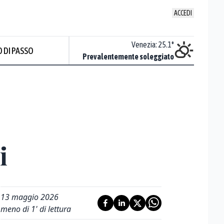
ACCEDI
Udine
:
24.8
°
Venezia
:
25.1
°
 DI PASSO
ente soleggiato
Prevalentemente soleggiato
Prev
i
13 maggio 2026
meno di 1' di lettura