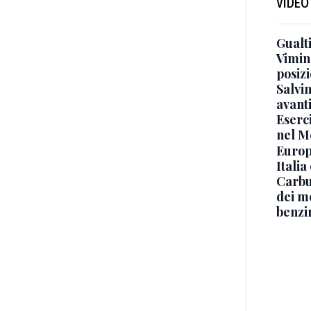
VIDEO
Gualti
Vimin
posizi
Salvi
avant
Eserci
nel M
Europe
Italia
Carbu
dei me
benzi