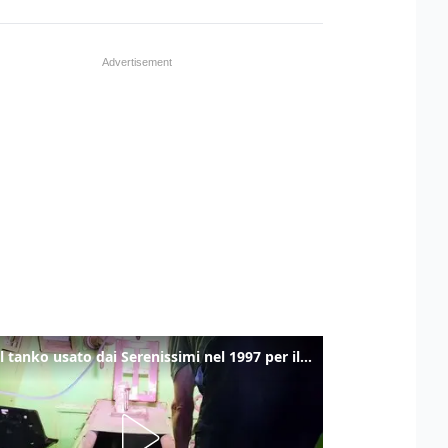
Ecco il tanko usato dai Serenissimi nel 1997 per il blitz a San Marco