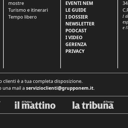
mostre
EVENTI NEM
34
Turismo e itinerari
LE GUIDE
C.
I d
Tempo libero
I DOSSIER
es
NEWSLETTER
e l
PODCAST
I VIDEO
GERENZA
PRIVACY
o clienti è a tua completa disposizione.
 una mail a
servizioclienti@grupponem.it
.