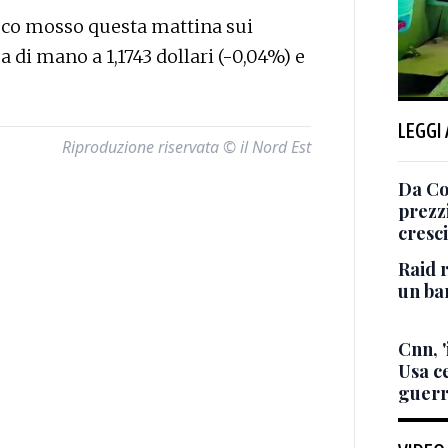
oco mosso questa mattina sui
a di mano a 1,1743 dollari (-0,04%) e
LEGGI
Riproduzione riservata © il Nord Est
Da Co
prezz
cresci
Raid r
un bam
Cnn, '
Usa ce
guerr