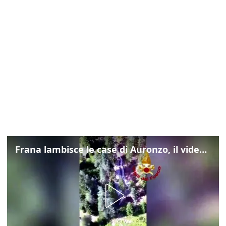
Frana lambisce le case di Auronzo, il video dall'elicottero dei vigili del fuoco