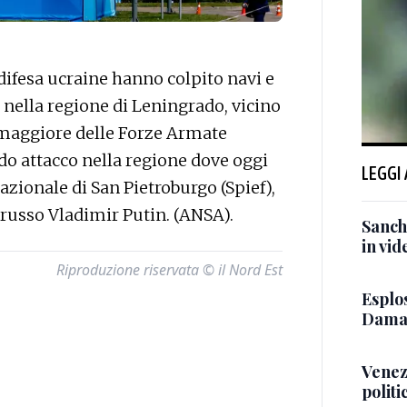
difesa ucraine hanno colpito navi e
, nella regione di Leningrado, vicino
 maggiore delle Forze Armate
ndo attacco nella regione dove oggi
LEGGI
ionale di San Pietroburgo (Spief),
 russo Vladimir Putin. (ANSA).
Sanch
in vid
Riproduzione riservata © il Nord Est
Esplos
Damasc
Venez
politi