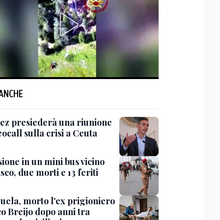
 ANCHE
ez presiederà una riunione
eocall sulla crisi a Ceuta
ione in un mini bus vicino
o, due morti e 13 feriti
uela, morto l'ex prigioniero
co Breijo dopo anni tra