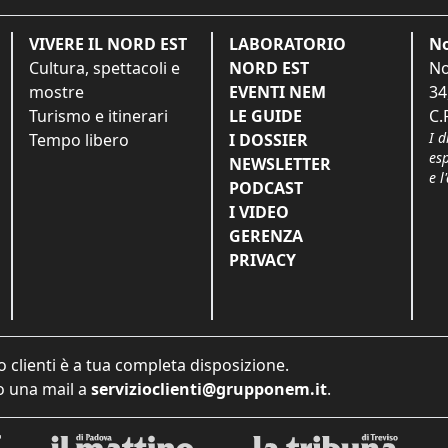
VIVERE IL NORD EST
LABORATORIO
No
Cultura, spettacoli e
NORD EST
No
mostre
EVENTI NEM
34
Turismo e itinerari
LE GUIDE
C.
I d
Tempo libero
I DOSSIER
es
NEWSLETTER
e l
PODCAST
I VIDEO
GERENZA
PRIVACY
o clienti è a tua completa disposizione.
 una mail a
servizioclienti@grupponem.it
.