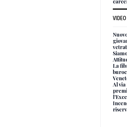
carce
VIDEO
Nuovo
giova
vetra
Siamo 
Attitu
La fib
burocr
Venet
Al via
premi
l'Exc
Incend
riser