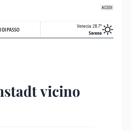
ACCEDI
Udine
:
28.2
°
Venezia
:
28.7
°
 DI PASSO
Nuvoloso
Sereno
nstadt vicino