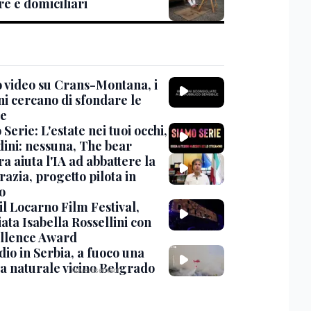
re e domiciliari
 video su Crans-Montana, i
ni cercano di sfondare le
te
Serie: L'estate nei tuoi occhi,
dini: nessuna, The bear
ra aiuta l'IA ad abbattere la
azia, progetto pilota in
o
 il Locarno Film Festival,
ata Isabella Rossellini con
ellence Award
io in Serbia, a fuoco una
va naturale vicino Belgrado