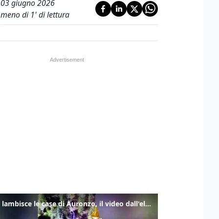
03 giugno 2026
meno di 1' di lettura
Frana lambisce le case di Auronzo, il video dall'elicottero dei vigili del fuoco