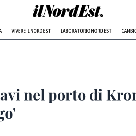
A
VIVERE IL NORD EST
LABORATORIO NORD EST
CAMBIO
navi nel porto di Kro
go'