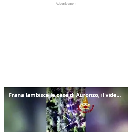
Frana lambisce le case di Auronzo, il video dall'elicottero dei vigili del fuoco